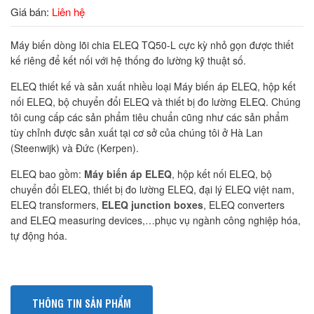
Giá bán:
Liên hệ
Máy biến dòng lõi chia ELEQ TQ50-L cực kỳ nhỏ gọn được thiết
kế riêng để kết nối với hệ thống đo lường kỹ thuật số.
ELEQ thiết kế và sản xuất nhiều loại Máy biến áp ELEQ, hộp kết
nối ELEQ, bộ chuyển đổi ELEQ và thiết bị đo lường ELEQ. Chúng
tôi cung cấp các sản phẩm tiêu chuẩn cũng như các sản phẩm
tùy chỉnh được sản xuất tại cơ sở của chúng tôi ở Hà Lan
(Steenwijk) và Đức (Kerpen).
ELEQ bao gồm:
Máy biến áp ELEQ
, hộp kết nối ELEQ, bộ
chuyển đổi ELEQ, thiết bị đo lường ELEQ, đại lý ELEQ việt nam,
ELEQ transformers,
ELEQ junction boxes
, ELEQ converters
and ELEQ measuring devices,…phục vụ ngành công nghiệp hóa,
tự động hóa.
THÔNG TIN SẢN PHẨM