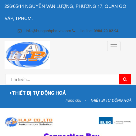
226/65/14 NGUYỄN VĂN LƯỢNG, PHƯỜNG 17, QUẬN GÒ
VÂP, TPHCM.
info@hunganhphatvn.com
Hotline:
0984.20.02.94
Toggle
navigation
THIẾT BỊ TỰ ĐỘNG HOÁ
Trang chủ
THIẾT BỊ TỰ ĐỘNG HOÁ