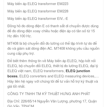
Máy biến áp ELEQ transformer EM223
Máy biến áp ELEQ transformer EM228
Máy biến áp ELEQ transformer EIV..-E
Đồng hồ đo dòng điện E có thanh sắt di chuyển được dùng
để đo dòng điện xoay chiều hoặc điện áp có tần số từ 15
Hz đến 100 Hz.
MT408 là bộ chuyển đổi đo lường có thể lập trình tự do để
đo và giám sát dòng điện AC. MT408 không yêu cầu nguồn
cung cấp phụ trợ.
Để biết thêm thông tin về Máy biến áp ELEQ, hộp kết nối
ELEQ, bộ chuyển đổi ELEQ, thiết bị đo lường ELEQ, đại lý
ELEQ việt nam, ELEQ transformers,
ELEQ junction
boxes
, ELEQ converters and ELEQ measuring devices,…
Hãy liên hệ ngay với chúng tôi để tư vấn hỗ trợ kỹ thuật và
giá tốt nhất.
CÔNG TY TNHH TM KỸ THUẬT HƯNG ANH PHÁT
Địa Chỉ: 226/65/14 Nguyễn Văn Lượng, phường 17, Quận
Gò Vấp, TPHCM.