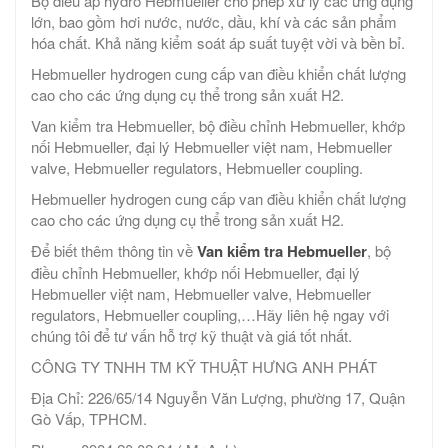
Bộ điều áp hydro Hebmueller cho phép xử lý các ứng dụng
lớn, bao gồm hơi nước, nước, dầu, khí và các sản phẩm
hóa chất. Khả năng kiểm soát áp suất tuyệt vời và bền bỉ.
Hebmueller hydrogen cung cấp van điều khiển chất lượng
cao cho các ứng dụng cụ thể trong sản xuất H2.
Van kiểm tra Hebmueller, bộ điều chỉnh Hebmueller, khớp
nối Hebmueller, đại lý Hebmueller việt nam, Hebmueller
valve, Hebmueller regulators, Hebmueller coupling.
Hebmueller hydrogen cung cấp van điều khiển chất lượng
cao cho các ứng dụng cụ thể trong sản xuất H2.
Để biết thêm thông tin về
Van kiểm tra Hebmueller
, bộ
điều chỉnh Hebmueller, khớp nối Hebmueller, đại lý
Hebmueller việt nam, Hebmueller valve, Hebmueller
regulators, Hebmueller coupling,…Hãy liên hệ ngay với
chúng tôi để tư vấn hỗ trợ kỹ thuật và giá tốt nhất.
CÔNG TY TNHH TM KỸ THUẬT HƯNG ANH PHÁT
Địa Chỉ: 226/65/14 Nguyễn Văn Lượng, phường 17, Quận
Gò Vấp, TPHCM.