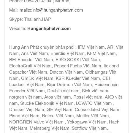
Phone: 0984.20.02.94 ( Mr.Anh)
Mail:
mailto:info@hunganhphatvn.com
Skype: Thai anh.HAP
Website:
Hunganhphatvn.com
Hưng Anh Phát chuyên phân phối : IFM Việt Nam, ARI Việt
Nam, Aris Viet Nam, Enerdis Việt Nam, KFM Việt Nam,
BEI Encoder Việt Nam, EIKO SOKKI Việt Nam,
ElectroCraft Việt Nam, Pepperl Fuchs Việt Nam, Itelcond
Capacitor Việt Nam, Detcon Việt Nam, Oldhamgas Việt
Nam, Gmiuk Việt Nam, KSR Kuebler Việt Nam, CEI
Loadcell Việt Nam, Bijur Delimon Việt Nam, Heidennhain
Encoder Việt Nam, Deublin việt nam, Sick việt nam,
norgren việt nam, Atos việt nam, Rossi việt nam, AKO việt
nam, Stucke Elektronik Việt Nam, LOVATO Việt Nam ,
Dresser Việt Nam, GE Việt Nam, Consolidated Việt Nam,
Pisco Việt Nam, Refext Việt Nam, Mettler Việt Nam,
NORGREN Valve Việt Nam , Yokogawa Việt Nam, Hach
Việt Nam, Meinsberg Việt Nam, Softflow Việt Nam,