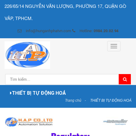
226/65/14 NGUYỄN VĂN LƯỢNG, PHƯỜNG 17, QUẬN GÒ
VÂP, TPHCM.
info@hunganhphatvn.com
Hotline:
0984.20.02.94
Toggle
navigation
THIẾT BỊ TỰ ĐỘNG HOÁ
Trang chủ
THIẾT BỊ TỰ ĐỘNG HOÁ