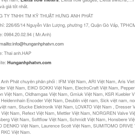
và giá tốt nhất.
 TY TNHH TM KỸ THUẬT HƯNG ANH PHÁT
hỉ: 226/65/14 Nguyễn Văn Lượng, phường 17, Quận Gò Vấp, TPHC
: 0984.20.02.94 ( Mr.Anh)
mailto:info@hunganhphatvn.com
: Thai anh.HAP
ite:
Hunganhphatvn.com
Anh Phát chuyên phân phối : IFM Việt Nam, ARI Việt Nam, Aris Vie
er Việt Nam, EIKO SOKKI Việt Nam, ElectroCraft Việt Nam, Pepperl
n Việt Nam, Oldhamgas Việt Nam, Gmiuk Việt Nam, KSR Kuebler Việt
Heidennhain Encoder Việt Nam, Deublin việt nam, Sick việt nam, nor
iệt nam, Stucke Elektronik Việt Nam, LOVATO Việt Nam , Dresser V
 Việt Nam, Refext Việt Nam, Mettler Việt Nam, NORGREN Valve Vi
berg Việt Nam, Softflow Việt Nam, Schmidt Việt Nam, Honsbere Vi
 DENKO Việt Nam, Laurence Scott Việt Nam, SUMITOMO DRIVE Việ
 RKC Việt Nam.