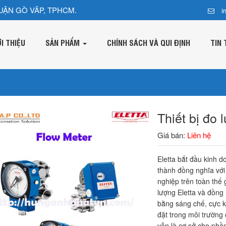
UẬN GÒ VÂP, TPHCM.
i
ỚI THIỆU
SẢN PHẨM
CHÍNH SÁCH VÀ QUI ĐỊNH
TIN 
Thiết bị đo 
Giá bán:
Liên hệ
Eletta bắt đầu kinh d
thành đồng nghĩa với
nghiệp trên toàn thế g
lượng Eletta và đồng 
bằng sáng chế, cực k
đặt trong môi trường
vẫn là cơ sở cho phầ