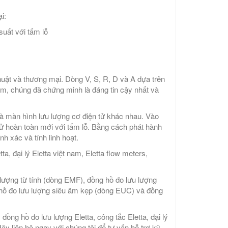
i:
suất với tấm lỗ
uật và thương mại. Dòng V, S, R, D và A dựa trên
ăm, chúng đã chứng minh là đáng tin cậy nhất và
 và màn hình lưu lượng cơ điện tử khác nhau. Vào
tử hoàn toàn mới với tấm lỗ. Bằng cách phát hành
nh xác và tính linh hoạt.
tta, đại lý Eletta việt nam, Eletta flow meters,
ượng từ tính (dòng EMF), đồng hồ đo lưu lượng
 hồ đo lưu lượng siêu âm kẹp (dòng EUC) và đồng
, đồng hồ đo lưu lượng Eletta, công tắc Eletta, đại lý
ãy liên hệ ngay với chúng tôi để tư vấn hỗ trợ kỹ