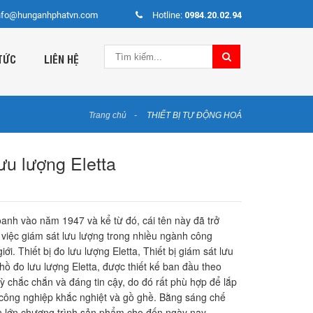
nfo@hunganhphatvn.com
Hotline:
0984.20.02.94
TỨC
LIÊN HỆ
Trang chủ
THIẾT BỊ TỰ ĐỘNG HOÁ
lưu lượng Eletta
oanh vào năm 1947 và kể từ đó, cái tên này đã trở
 việc giám sát lưu lượng trong nhiều ngành công
iới. Thiết bị đo lưu lượng Eletta, Thiết bị giám sát lưu
hồ đo lưu lượng Eletta, được thiết kế ban đầu theo
ỳ chắc chắn và đáng tin cậy, do đó rất phù hợp để lắp
 công nghiệp khắc nghiệt và gồ ghề. Bằng sáng chế
n lớn chương trình sản phẩm cho đến ngày nay.