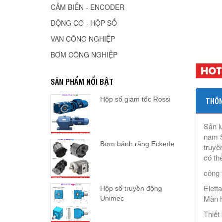
CẢM BIẾN - ENCODER
ĐỘNG CƠ - HỘP SỐ
VAN CÔNG NGHIỆP
BƠM CÔNG NGHIỆP
SẢN PHẨM NỔI BẬT
Hộp số giảm tốc Rossi
THÔN
Sản l
nam S
Bơm bánh răng Eckerle
truyề
có th
công t
Elett
Hộp số truyền động
Màn h
Unimec
Thiết