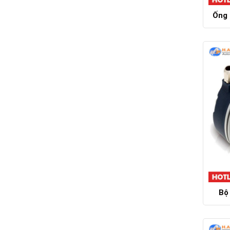
Ống 
Bộ