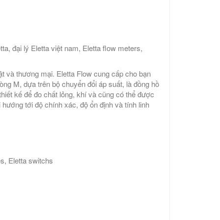
tta, đại lý Eletta việt nam, Eletta flow meters,
t và thương mại. Eletta Flow cung cấp cho bạn
òng M, dựa trên bộ chuyển đổi áp suất, là đồng hồ
hiết kế để đo chất lỏng, khí và cũng có thể được
hướng tới độ chính xác, độ ổn định và tính linh
es, Eletta switchs