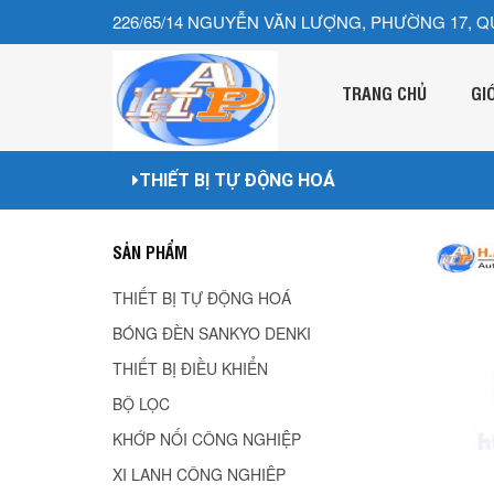
226/65/14 NGUYỄN VĂN LƯỢNG, PHƯỜNG 17, Q
TRANG CHỦ
GI
THIẾT BỊ TỰ ĐỘNG HOÁ
SẢN PHẨM
THIẾT BỊ TỰ ĐỘNG HOÁ
BÓNG ĐÈN SANKYO DENKI
THIẾT BỊ ĐIỀU KHIỂN
BỘ LỌC
KHỚP NỐI CÔNG NGHIỆP
XI LANH CÔNG NGHIÊP