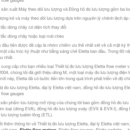
a sản xuất Máy theo dõi lưu lượng và Đồng hồ đo lưu lượng gồm ba loạ
ượng kế và máy theo dõi lưu lượng dựa trên nguyên lý chênh lệch áp 
tắc dòng chảy có diện tích thay đổi
tắc dòng chảy hoặc loại mái chèo
đầu tiên được đề cập là nhóm chiếm ưu thế nhất xét về cả mặt kỹ th
một cấu trúc kỹ thuật như bằng sáng chế Eletta ban đầu. Trong 60 n
âu nhất.
a cung cấp cho bạn nhiều loại Thiết bị đo lưu lượng Eletta flow meter
004, chúng tôi đã giới thiệu dòng M, một loại máy đo lưu lượng điện 
ới này, Eletta đã có bước tiến lớn trong quá trình phát triển về độ chí
bị đo lưu lượng Eletta, đại lý Eletta việt nam, đồng hồ đo lưu lượng Ele
a flow gauges
sản phẩm lưu lượng mở rộng của chúng tôi bao gồm đồng hồ đo lưu l
im loại (dòng EVA), đồng hồ đo lưu lượng xoáy (EVX & EVX-I), đồng
 lưu lượng tuabin lỏng (ETL).
t thêm thông tin về Thiết bị đo lưu lượng Eletta, đại lý Eletta việt nam
a việt nam,
Eletta flow meters
, Eletta flow gauges, Eletta switchs,…H