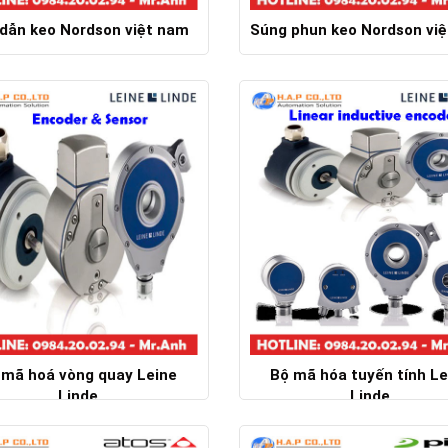
dẫn keo Nordson việt nam
Súng phun keo Nordson vi
Chi tiết
Chi tiết
 mã hoá vòng quay Leine
Bộ mã hóa tuyến tính Le
Linde
Linde
Chi tiết
Chi tiết