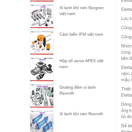
Xi lanh khí nén Norgren
Elett
việt nam
Lưu l
Công 
Cảm biến IFM việt nam
Công 
Nhóm 
cùng 
bền l
Hộp số servo APEX việt
Elett
nam
năm 2
mẫu m
Gioăng đệm xi lanh
Thiết 
Rexroth
Elett
Dòng 
ống k
Xi lanh khí nén Rexroth
hồ đo
Để biế
Elett