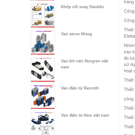
trang 
Khớp nối xoay Deublin
Công 
Công 
Thiết 
Van servo Moog
Elett
Nhóm 
sáu l
đo lư
Van khí nén Norgren việt
sử dụ
nam
hoạt 
Thiết
Van điện từ Rexroth
Thiết
công t
Thiết
Van điện từ Atos việt nam
Thiết
Thiết