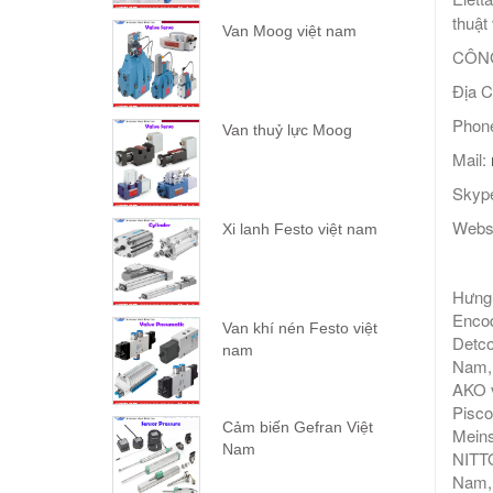
thuật 
Van Moog việt nam
CÔNG
Địa C
Phone
Van thuỷ lực Moog
Mail:
Skype
Webs
Xi lanh Festo việt nam
Hưng 
Encod
Van khí nén Festo việt
Detco
nam
Nam, 
AKO v
Pisco
Cảm biến Gefran Việt
Meins
Nam
NITTO
Nam,