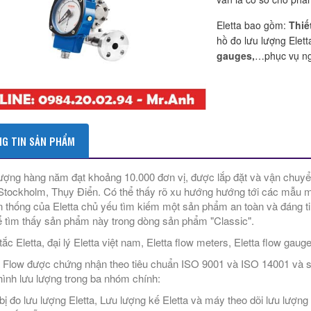
Eletta bao gồm:
Thiế
hồ đo lưu lượng Eletta
gauges,
…phục vụ ng
G TIN SẢN PHẨM
ượng hàng năm đạt khoảng 10.000 đơn vị, được lắp đặt và vận chuyển
tockholm, Thụy Điển. Có thể thấy rõ xu hướng hướng tới các mẫu m
n thống của Eletta chủ yếu tìm kiếm một sản phẩm an toàn và đáng tin 
ể tìm thấy sản phẩm này trong dòng sản phẩm "Classic".
ắc Eletta, đại lý Eletta việt nam, Eletta flow meters, Eletta flow gaug
a Flow được chứng nhận theo tiêu chuẩn ISO 9001 và ISO 14001 và sản
ình lưu lượng trong ba nhóm chính:
 bị đo lưu lượng Eletta, Lưu lượng kế Eletta và máy theo dõi lưu lượn