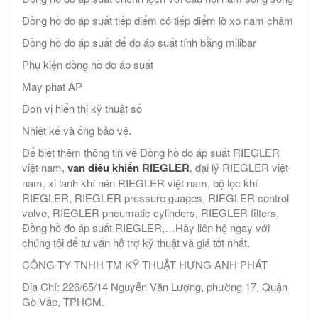
Đồng hồ đo áp suất tiếp điểm có tiếp điểm lò xo nam châm
Đồng hồ đo áp suất để đo áp suất tính bằng milibar
Phụ kiện đồng hồ đo áp suất
May phat AP
Đơn vị hiển thị kỹ thuật số
Nhiệt kế và ống bảo vệ.
Để biết thêm thông tin về Đồng hồ đo áp suất RIEGLER
việt nam,
van điều khiển RIEGLER
, đại lý RIEGLER việt
nam, xi lanh khí nén RIEGLER việt nam, bộ lọc khí
RIEGLER, RIEGLER pressure guages, RIEGLER control
valve, RIEGLER pneumatic cylinders, RIEGLER filters,
Đồng hồ đo áp suất RIEGLER,…Hãy liên hệ ngay với
chúng tôi để tư vấn hỗ trợ kỹ thuật và giá tốt nhất.
CÔNG TY TNHH TM KỸ THUẬT HƯNG ANH PHÁT
Địa Chỉ: 226/65/14 Nguyễn Văn Lượng, phường 17, Quận
Gò Vấp, TPHCM.