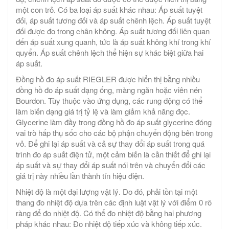
một con trỏ. Có ba loại áp suất khác nhau: Áp suất tuyệt
đối, áp suất tương đối và áp suất chênh lệch. Áp suất tuyệt
đối được đo trong chân không. Áp suất tương đối liên quan
đến áp suất xung quanh, tức là áp suất không khí trong khí
quyển. Áp suất chênh lệch thể hiện sự khác biệt giữa hai
áp suất.
Đồng hồ đo áp suất RIEGLER được hiển thị bằng nhiều
đồng hồ đo áp suất dạng ống, màng ngăn hoặc viên nén
Bourdon. Tùy thuộc vào ứng dụng, các rung động có thể
làm biến dạng giá trị tỷ lệ và làm giảm khả năng đọc.
Glycerine làm đầy trong đồng hồ đo áp suất glycerine đóng
vai trò hấp thụ sốc cho các bộ phận chuyển động bên trong
vỏ. Để ghi lại áp suất và cả sự thay đổi áp suất trong quá
trình đo áp suất điện tử, một cảm biến là cần thiết để ghi lại
áp suất và sự thay đổi áp suất nói trên và chuyển đổi các
giá trị này nhiều lần thành tín hiệu điện.
Nhiệt độ là một đại lượng vật lý. Do đó, phải tồn tại một
thang đo nhiệt độ dựa trên các định luật vật lý với điểm 0 rõ
ràng để đo nhiệt độ. Có thể đo nhiệt độ bằng hai phương
pháp khác nhau: Đo nhiệt độ tiếp xúc và không tiếp xúc.