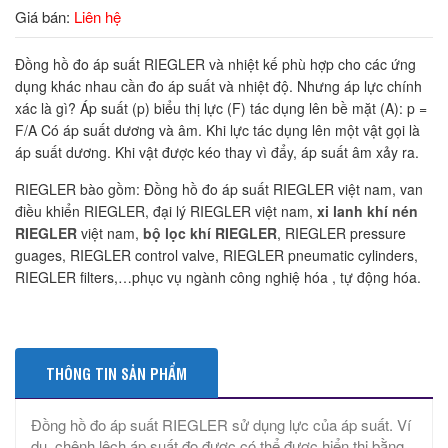
Giá bán:
Liên hệ
Đồng hồ đo áp suất RIEGLER và nhiệt kế phù hợp cho các ứng
dụng khác nhau cần đo áp suất và nhiệt độ. Nhưng áp lực chính
xác là gì? Áp suất (p) biểu thị lực (F) tác dụng lên bề mặt (A): p =
F/A Có áp suất dương và âm. Khi lực tác dụng lên một vật gọi là
áp suất dương. Khi vật được kéo thay vì đẩy, áp suất âm xảy ra.
RIEGLER bào gồm: Đồng hồ đo áp suất RIEGLER việt nam, van
điều khiển RIEGLER, đại lý RIEGLER việt nam,
xi lanh khí nén
RIEGLER
việt nam,
bộ lọc khí RIEGLER
, RIEGLER pressure
guages, RIEGLER control valve, RIEGLER pneumatic cylinders,
RIEGLER filters,…phục vụ ngành công nghiệ hóa , tự động hóa.
THÔNG TIN SẢN PHẨM
Đồng hồ đo áp suất RIEGLER sử dụng lực của áp suất. Ví
dụ, chênh lệch áp suất đo được có thể được hiển thị bằng