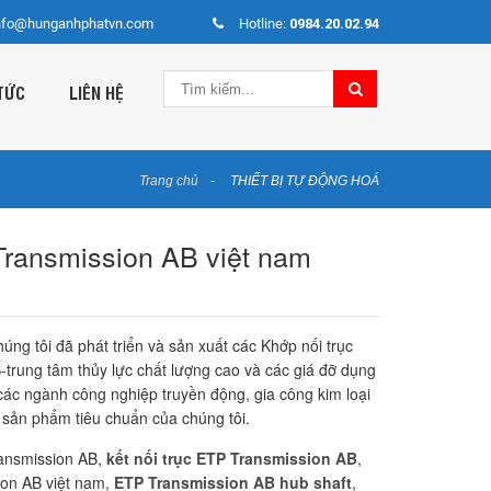
nfo@hunganhphatvn.com
Hotline:
0984.20.02.94
TỨC
LIÊN HỆ
Trang chủ
THIẾT BỊ TỰ ĐỘNG HOÁ
Transmission AB việt nam
ng tôi đã phát triển và sản xuất các Khớp nối trục
trung tâm thủy lực chất lượng cao và các giá đỡ dụng
các ngành công nghiệp truyền động, gia công kim loại
 sản phẩm tiêu chuẩn của chúng tôi.
ransmission AB,
kết nối trục ETP Transmission AB
,
ion AB việt nam,
ETP Transmission AB hub shaft
,