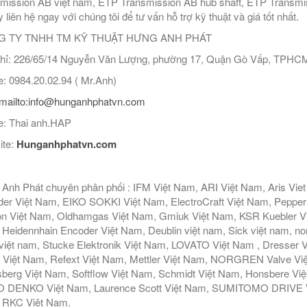
mission AB việt nam, ETP Transmission AB hub shaft, ETP Transmis
liên hệ ngay với chúng tôi để tư vấn hỗ trợ kỹ thuật và giá tốt nhất.
 TY TNHH TM KỸ THUẬT HƯNG ANH PHÁT
hỉ: 226/65/14 Nguyễn Văn Lượng, phường 17, Quận Gò Vấp, TPHC
: 0984.20.02.94 ( Mr.Anh)
mailto:info@hunganhphatvn.com
: Thai anh.HAP
ite:
Hunganhphatvn.com
Anh Phát chuyên phân phối : IFM Việt Nam, ARI Việt Nam, Aris Vie
er Việt Nam, EIKO SOKKI Việt Nam, ElectroCraft Việt Nam, Pepperl
n Việt Nam, Oldhamgas Việt Nam, Gmiuk Việt Nam, KSR Kuebler Việt
Heidennhain Encoder Việt Nam, Deublin việt nam, Sick việt nam, nor
iệt nam, Stucke Elektronik Việt Nam, LOVATO Việt Nam , Dresser V
 Việt Nam, Refext Việt Nam, Mettler Việt Nam, NORGREN Valve Vi
berg Việt Nam, Softflow Việt Nam, Schmidt Việt Nam, Honsbere Vi
 DENKO Việt Nam, Laurence Scott Việt Nam, SUMITOMO DRIVE Việ
 RKC Việt Nam.