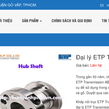
UẬN GÒ VÂP, TPHCM.
i
ỚI THIỆU
SẢN PHẨM
CHÍNH SÁCH VÀ QUI ĐỊNH
TIN 
Đại lý ETP 
Giá bán:
Liên hệ
Trong gần 50 năm, chú
ETP Transmission AB-
cụ để sử dụng trong 
và gỗ. Duyệt qua các
Khớp nối trục ETP T
đại lý ETP Transmiss