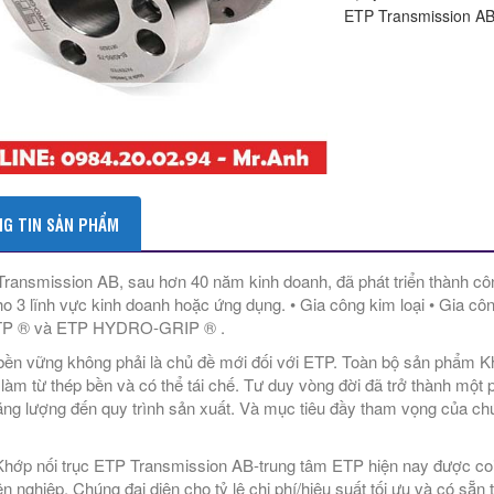
ETP Transmission AB 
G TIN SẢN PHẨM
ransmission AB, sau hơn 40 năm kinh doanh, đã phát triển thành c
o 3 lĩnh vực kinh doanh hoặc ứng dụng. • Gia công kim loại • Gia cô
TP ® và ETP HYDRO-GRIP ® .
bền vững không phải là chủ đề mới đối với ETP. Toàn bộ sản phẩm K
làm từ thép bền và có thể tái chế. Tư duy vòng đời đã trở thành một ph
ăng lượng đến quy trình sản xuất. Và mục tiêu đầy tham vọng của chú
hớp nối trục ETP Transmission AB-trung tâm ETP hiện nay được coi l
n nghiệp. Chúng đại diện cho tỷ lệ chi phí/hiệu suất tối ưu và có sẵn