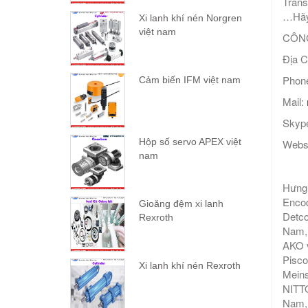
Trans
…Hãy 
Xi lanh khí nén Norgren
việt nam
CÔNG
Địa C
Phone
Cảm biến IFM việt nam
Mail:
Skype
Hộp số servo APEX việt
Webs
nam
Hưng 
Encod
Gioăng đệm xi lanh
Detco
Rexroth
Nam, 
AKO v
Pisco
Xi lanh khí nén Rexroth
Meins
NITTO
Nam,