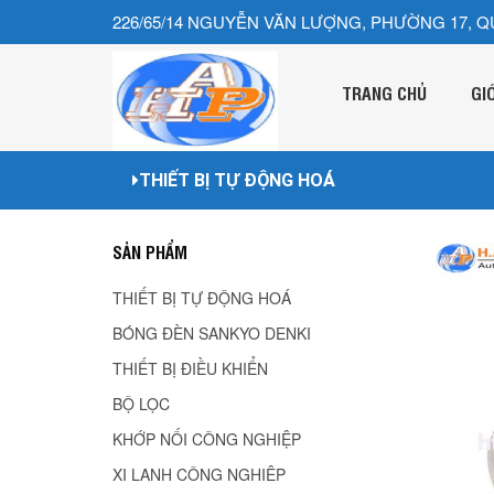
226/65/14 NGUYỄN VĂN LƯỢNG, PHƯỜNG 17, Q
TRANG CHỦ
GI
THIẾT BỊ TỰ ĐỘNG HOÁ
SẢN PHẨM
THIẾT BỊ TỰ ĐỘNG HOÁ
BÓNG ĐÈN SANKYO DENKI
THIẾT BỊ ĐIỀU KHIỂN
BỘ LỌC
KHỚP NỐI CÔNG NGHIỆP
XI LANH CÔNG NGHIÊP