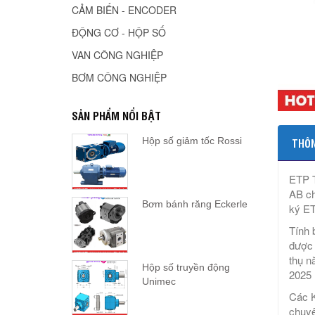
CẢM BIẾN - ENCODER
ĐỘNG CƠ - HỘP SỐ
VAN CÔNG NGHIỆP
BƠM CÔNG NGHIỆP
SẢN PHẨM NỔI BẬT
Hộp số giảm tốc Rossi
THÔN
ETP T
AB ch
Bơm bánh răng Eckerle
ký E
Tính 
được 
thụ n
Hộp số truyền động
2025
Unimec
Các K
chuyê