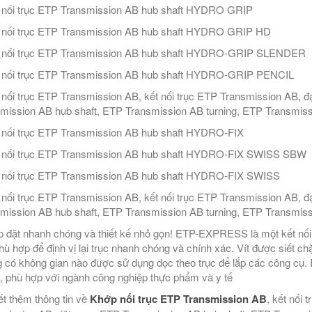
nối trục ETP Transmission AB hub shaft HYDRO GRIP
nối trục ETP Transmission AB hub shaft HYDRO GRIP HD
 nối trục ETP Transmission AB hub shaft HYDRO-GRIP SLENDER
 nối trục ETP Transmission AB hub shaft HYDRO-GRIP PENCIL
nối trục ETP Transmission AB, kết nối trục ETP Transmission AB, đ
mission AB hub shaft, ETP Transmission AB turning, ETP Transmiss
nối trục ETP Transmission AB hub shaft HYDRO-FIX
 nối trục ETP Transmission AB hub shaft HYDRO-FIX SWISS SBW
nối trục ETP Transmission AB hub shaft HYDRO-FIX SWISS
nối trục ETP Transmission AB, kết nối trục ETP Transmission AB, đ
mission AB hub shaft, ETP Transmission AB turning, ETP Transmiss
p đặt nhanh chóng và thiết kế nhỏ gọn! ETP-EXPRESS là một kết nối 
phù hợp để định vị lại trục nhanh chóng và chính xác. Vít được siết c
 có không gian nào được sử dụng dọc theo trục để lắp các công cụ
R, phù hợp với ngành công nghiệp thực phẩm và y tế
ết thêm thông tin về
Khớp nối trục ETP Transmission AB
, kết nối