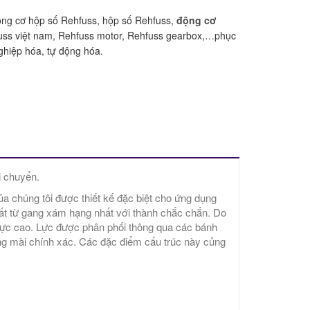
ng cơ hộp số Rehfuss, hộp số Rehfuss,
động cơ
fuss việt nam, Rehfuss motor, Rehfuss gearbox,…phục
hiệp hóa, tự động hóa.
i chuyển.
 chúng tôi được thiết kế đặc biệt cho ứng dụng
t từ ​​gang xám hạng nhất với thành chắc chắn. Do
cực cao. Lực được phân phối thông qua các bánh
ăng mài chính xác. Các đặc điểm cấu trúc này củng