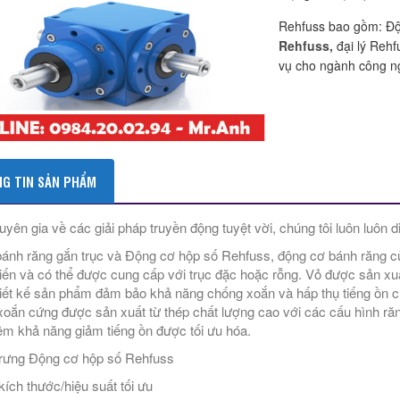
Rehfuss bao gồm: Độ
Rehfuss,
đại lý Reh
vụ cho ngành công ng
G TIN SẢN PHẨM
uyên gia về các giải pháp truyền động tuyệt vời, chúng tôi luôn luôn d
ánh răng gắn trục và Động cơ hộp số Rehfuss, động cơ bánh răng của
iến và có thể được cung cấp với trục đặc hoặc rỗng. Vỏ được sản xuấ
hiết kế sản phẩm đảm bảo khả năng chống xoắn và hấp thụ tiếng ồn 
xoắn cứng được sản xuất từ ​​thép chất lượng cao với các cấu hình r
êm khả năng giảm tiếng ồn được tối ưu hóa.
rưng Động cơ hộp số Rehfuss
 kích thước/hiệu suất tối ưu