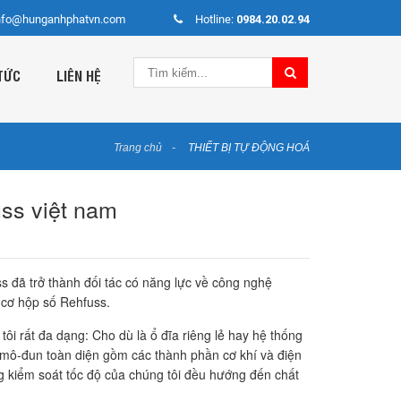
nfo@hunganhphatvn.com
Hotline:
0984.20.02.94
TỨC
LIÊN HỆ
Trang chủ
THIẾT BỊ TỰ ĐỘNG HOÁ
uss việt nam
 đã trở thành đối tác có năng lực về công nghệ
 cơ hộp số Rehfuss.
ôi rất đa dạng: Cho dù là ổ đĩa riêng lẻ hay hệ thống
 mô-đun toàn diện gồm các thành phần cơ khí và điện
g kiểm soát tốc độ của chúng tôi đều hướng đến chất