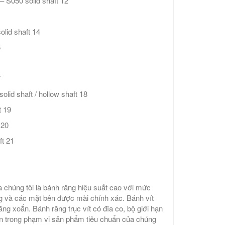
 S050 solid shaft 12
lid shaft 14
5
7
d shaft / hollow shaft 18
t 19
 20
t 21
a chúng tôi là bánh răng hiệu suất cao với mức
ứng và các mặt bên được mài chính xác. Bánh vít
g xoắn. ​​Bánh răng trục vít có đĩa co, bộ giới hạn
ần trong phạm vi sản phẩm tiêu chuẩn của chúng