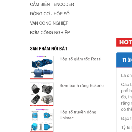
CẢM BIẾN - ENCODER
ĐỘNG CƠ - HỘP SỐ
VAN CÔNG NGHIỆP
BƠM CÔNG NGHIỆP
SẢN PHẨM NỔI BẬT
Hộp số giảm tốc Rossi
THÔN
Là ch
Các b
Bơm bánh răng Eckerle
phổ b
đó, t
răng 
cố th
Hộp số truyền động
Đặc t
Unimec
Tỷ lệ