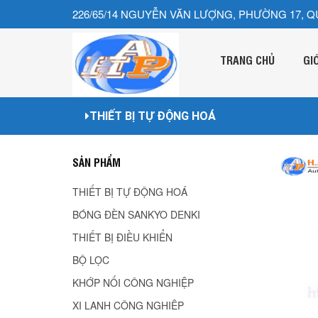
226/65/14 NGUYỄN VĂN LƯỢNG, PHƯỜNG 17, Q
TRANG CHỦ
GI
THIẾT BỊ TỰ ĐỘNG HOÁ
SẢN PHẨM
THIẾT BỊ TỰ ĐỘNG HOÁ
BÓNG ĐÈN SANKYO DENKI
THIẾT BỊ ĐIỀU KHIỂN
BỘ LỌC
KHỚP NỐI CÔNG NGHIỆP
XI LANH CÔNG NGHIÊP