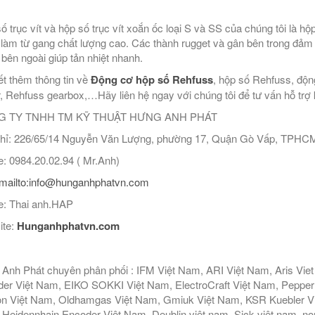
ố trục vít và hộp số trục vít xoắn ốc loại S và SS của chúng tôi là hộ
làm từ gang chất lượng cao. Các thành rugget và gân bên trong đảm
bên ngoài giúp tản nhiệt nhanh.
ết thêm thông tin về
Động cơ hộp số Rehfuss
, hộp số Rehfuss, độn
, Rehfuss gearbox,…Hãy liên hệ ngay với chúng tôi để tư vấn hỗ trợ kỹ
 TY TNHH TM KỸ THUẬT HƯNG ANH PHÁT
hỉ: 226/65/14 Nguyễn Văn Lượng, phường 17, Quận Gò Vấp, TPHC
: 0984.20.02.94 ( Mr.Anh)
mailto:info@hunganhphatvn.com
: Thai anh.HAP
ite:
Hunganhphatvn.com
Anh Phát chuyên phân phối : IFM Việt Nam, ARI Việt Nam, Aris Vie
er Việt Nam, EIKO SOKKI Việt Nam, ElectroCraft Việt Nam, Pepperl
n Việt Nam, Oldhamgas Việt Nam, Gmiuk Việt Nam, KSR Kuebler Việt
Heidennhain Encoder Việt Nam, Deublin việt nam, Sick việt nam, nor