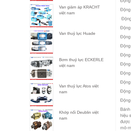
Động 
Van giảm áp KRACHT
Động 
việt nam
Động 
Động 
Van thuỷ lực Huade
Động 
Động 
Động 
Bơm thuỷ lực ECKERLE
Động 
việt nam
Động 
Động 
Van thuỷ lực Atos việt
Động
nam
Động
Bánh 
Khớp nối Deublin việt
hiệu 
nam
được 
mô-me