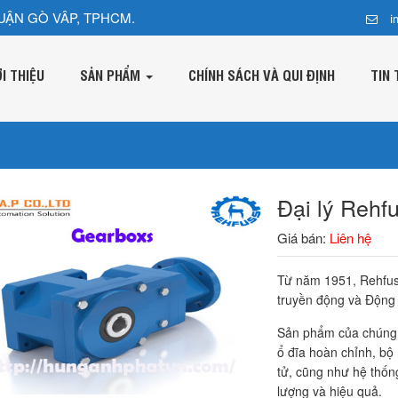
UẬN GÒ VÂP, TPHCM.
i
ỚI THIỆU
SẢN PHẨM
CHÍNH SÁCH VÀ QUI ĐỊNH
TIN 
Đại lý Rehf
Giá bán:
Liên hệ
Từ năm 1951, Rehfuss
truyền động và Động
Sản phẩm của chúng t
ổ đĩa hoàn chỉnh, bộ
tử, cũng như hệ thốn
lượng và hiệu quả.