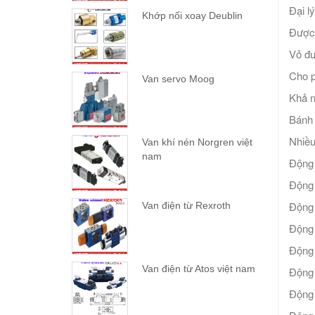
Đại l
Khớp nối xoay Deublin
Được 
Vỏ đư
Cho p
Van servo Moog
Khả n
Bánh 
Nhiều
Van khí nén Norgren việt
nam
Động
Động
Động 
Van điện từ Rexroth
Động 
Động 
Van điện từ Atos việt nam
Động 
Động 