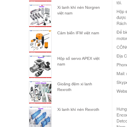
tôi.
Xi lanh khí nén Norgren
Hộp s
việt nam
được 
Rách 
Để bi
Cảm biến IFM việt nam
motor
CÔNG
Địa C
Hộp số servo APEX việt
Phone
nam
Mail:
Skype
Gioăng đệm xi lanh
Rexroth
Webs
Hưng 
Xi lanh khí nén Rexroth
Encod
Detco
Nam, 