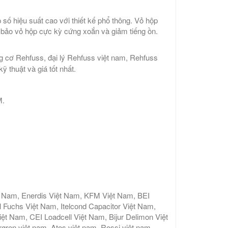
p số hiệu suất cao với thiết kế phổ thông. Vỏ hộp
 bảo vỏ hộp cực kỳ cứng xoắn và giảm tiếng ồn.
g cơ Rehfuss, đại lý Rehfuss việt nam, Rehfuss
 thuật và giá tốt nhất.
M.
t Nam, Enerdis Việt Nam, KFM Việt Nam, BEI
 Fuchs Việt Nam, Itelcond Capacitor Việt Nam,
 Nam, CEI Loadcell Việt Nam, Bijur Delimon Việt
gren việt nam, Atos việt nam, Rossi việt nam,