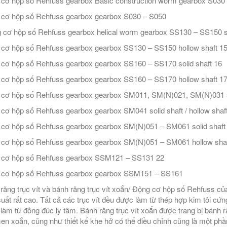
cơ hộp số Rehfuss gearbox Basic construction worm gearbox S030 –
cơ hộp số Rehfuss gearbox gearbox S030 – S050
cơ hộp số Rehfuss gearbox helical worm gearbox SS130 – SS150 so
cơ hộp số Rehfuss gearbox gearbox SS130 – SS150 hollow shaft 1
cơ hộp số Rehfuss gearbox gearbox SS160 – SS170 solid shaft 16
cơ hộp số Rehfuss gearbox gearbox SS160 – SS170 hollow shaft 1
cơ hộp số Rehfuss gearbox gearbox SM011, SM(N)021, SM(N)031 soli
cơ hộp số Rehfuss gearbox gearbox SM041 solid shaft / hollow shaf
cơ hộp số Rehfuss gearbox gearbox SM(N)051 – SM061 solid shaft
cơ hộp số Rehfuss gearbox gearbox SM(N)051 – SM061 hollow shaf
 cơ hộp số Rehfuss gearbox SSM121 – SS131 22
 cơ hộp số Rehfuss gearbox gearbox SSM151 – SS161
răng trục vít và bánh răng trục vít xoắn/ Động cơ hộp số Rehfuss củ
suất rất cao. Tất cả các trục vít đều được làm từ thép hợp kim tôi c
làm từ đồng đúc ly tâm. Bánh răng trục vít xoắn được trang bị bánh răn
n xoắn, cũng như thiết kế khe hở có thể điều chỉnh cũng là một ph