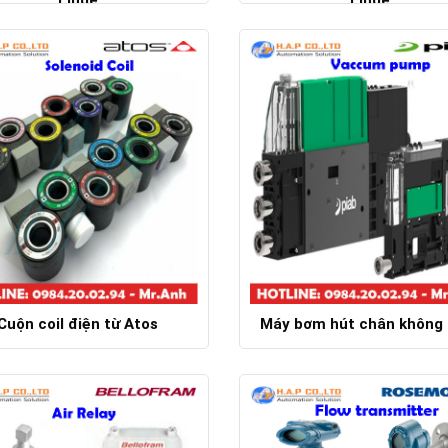
Linde
Linde
Chi tiết
Chi tiết
Cuộn coil điện từ Atos
Máy bơm hút chân không 
Chi tiết
Chi tiết