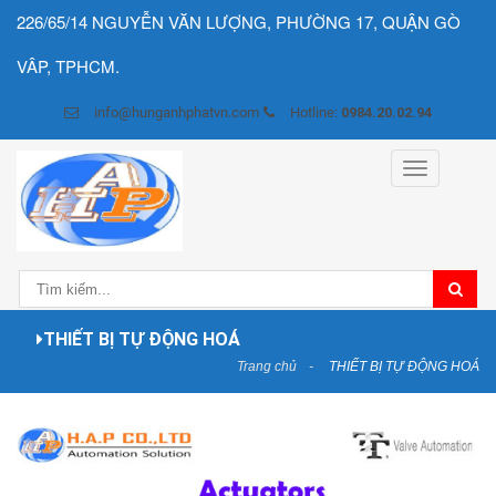
226/65/14 NGUYỄN VĂN LƯỢNG, PHƯỜNG 17, QUẬN GÒ
VÂP, TPHCM.
info@hunganhphatvn.com
Hotline:
0984.20.02.94
Toggle
navigation
THIẾT BỊ TỰ ĐỘNG HOÁ
Trang chủ
THIẾT BỊ TỰ ĐỘNG HOÁ