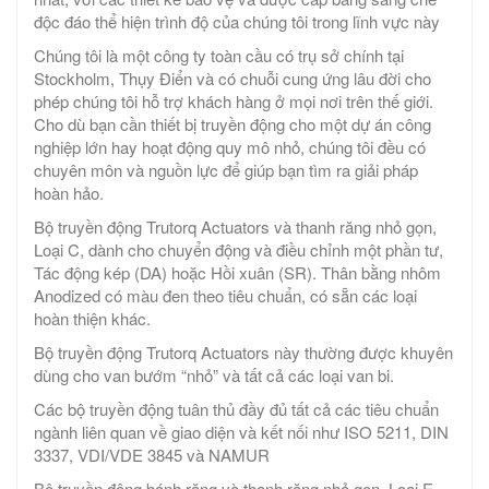
độc đáo thể hiện trình độ của chúng tôi trong lĩnh vực này
Chúng tôi là một công ty toàn cầu có trụ sở chính tại
Stockholm, Thụy Điển và có chuỗi cung ứng lâu đời cho
phép chúng tôi hỗ trợ khách hàng ở mọi nơi trên thế giới.
Cho dù bạn cần thiết bị truyền động cho một dự án công
nghiệp lớn hay hoạt động quy mô nhỏ, chúng tôi đều có
chuyên môn và nguồn lực để giúp bạn tìm ra giải pháp
hoàn hảo.
Bộ truyền động Trutorq Actuators và thanh răng nhỏ gọn,
Loại C, dành cho chuyển động và điều chỉnh một phần tư,
Tác động kép (DA) hoặc Hồi xuân (SR). Thân bằng nhôm
Anodized có màu đen theo tiêu chuẩn, có sẵn các loại
hoàn thiện khác.
Bộ truyền động Trutorq Actuators này thường được khuyên
dùng cho van bướm “nhỏ” và tất cả các loại van bi.
Các bộ truyền động tuân thủ đầy đủ tất cả các tiêu chuẩn
ngành liên quan về giao diện và kết nối như ISO 5211, DIN
3337, VDI/VDE 3845 và NAMUR
Bộ truyền động bánh răng và thanh răng nhỏ gọn, Loại E,