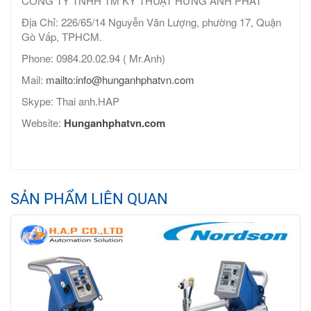
CÔNG TY TNHH TM KỸ THUẬT HƯNG ANH PHÁT
Địa Chỉ: 226/65/14 Nguyễn Văn Lượng, phường 17, Quận
Gò Vấp, TPHCM.
Phone: 0984.20.02.94 ( Mr.Anh)
Mail:
mailto:info@hunganhphatvn.com
Skype: Thai anh.HAP
Website:
Hunganhphatvn.com
SẢN PHẨM LIÊN QUAN