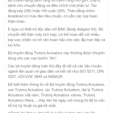
dành cho chuyển động và điều chỉnh một phần tư, Tác
động kép (DA) hoặc Hồi xuân (SR). Thân bằng nhôm
Anodized có màu đen tiêu chuẩn, có sẵn các loại hoàn
thiện khác.
E-type có thiết kế độc đáo với BAK (Body Adaptor Kit). Bộ
chuyển đổi thân máy tích hợp, có thể hoán đổi với nhiều
loại van, khiến nó trở nên hoàn hảo cho việc lắp trực tiếp và
lưu kho.
Bộ truyền động Trutorq Actuators này thường được khuyên
dùng cho các van bướm “lớn”.
Các bộ truyền động tuân thủ đầy đủ tất cả các tiêu chuẩn
ngành liên quan về giao diện và kết nối như ISO 5211, DIN
3337, VDI/VDE 3845 và NAMUR.
Để biết thêm thông tin về Bộ truyền động Trutorq Actuators,
van Trutorq Actuators, lọc Trutorq Actuators, đại lý Trutorq
Actuators việt nam, Trutorq Actuators valves, Trutorq
Actuators filters,…Hãy liên hệ ngay với chúng tôi để tư vấn
hỗ trợ kỹ thuật và giá tốt nhất.