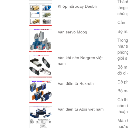
Thành
Khớp nối xoay Deublin
tảng 
chúng
Cảm b
Bộ mã
Van servo Moog
Trong
như t
phòng
giới 
Van khí nén Norgren việt
nam
Bộ mã
độ di
Độ ph
Van điện từ Rexroth
Bộ mã
Cả th
cảm b
Van điện từ Atos việt nam
thuận
Màn h
ngừng