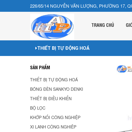
226/65/14 NGUYỄN VĂN LƯỢNG, PHƯỜNG 17, Q
TRANG CHỦ
GI
THIẾT BỊ TỰ ĐỘNG HOÁ
SẢN PHẨM
THIẾT BỊ TỰ ĐỘNG HOÁ
BÓNG ĐÈN SANKYO DENKI
THIẾT BỊ ĐIỀU KHIỂN
BỘ LỌC
KHỚP NỐI CÔNG NGHIỆP
XI LANH CÔNG NGHIÊP