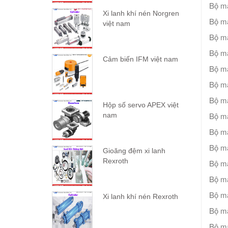
Bộ m
Xi lanh khí nén Norgren
Bộ m
việt nam
Bộ m
Bộ m
Cảm biến IFM việt nam
Bộ mã
Bộ m
Bộ m
Hộp số servo APEX việt
Bộ m
nam
Bộ m
Bộ m
Gioăng đệm xi lanh
Rexroth
Bộ m
Bộ m
Bộ m
Xi lanh khí nén Rexroth
Bộ m
Bộ m