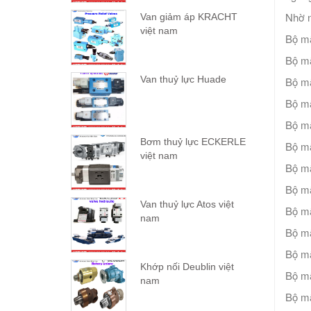
Nhờ n
Van giảm áp KRACHT
việt nam
Bộ m
Bộ m
Van thuỷ lực Huade
Bộ m
Bộ mã
Bộ m
Bơm thuỷ lực ECKERLE
Bộ m
việt nam
Bộ m
Bộ m
Van thuỷ lực Atos việt
Bộ m
nam
Bộ m
Bộ m
Khớp nối Deublin việt
Bộ m
nam
Bộ m