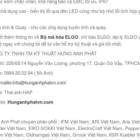
c kẽm chắc chắn, khả năng bảo vệ EMC tối ưu, IP67
khả dụng cao - hiển thị lỗi qua đèn LED cũng như bộ nhớ lỗi tích hợp g
 tính & Quay - cho các ứng dụng tuyến tính và quay.
ết thêm thông tin về
Bộ mã hóa ELGO
, chỉ báo ELGO, đại lý ELGO
ệ ngay với chúng tôi để tư vấn hỗ trợ kỹ thuật và giá tốt nhất.
 TY TNHH TM KỸ THUẬT HƯNG ANH PHÁT
hỉ: 226/65/14 Nguyễn Văn Lượng, phường 17, Quận Gò Vấp, TPHC
: 0984.20.02.94 ( Mr.Anh)
mailto:info@hunganhphatvn.com
: Thai anh.HAP
ite:
Hunganhphatvn.com
Anh Phát chuyên phân phối : IFM Việt Nam, ARI Việt Nam, Aris Vie
er Việt Nam, EIKO SOKKI Việt Nam, ElectroCraft Việt Nam, Pepperl
n Việt Nam, Oldhamgas Việt Nam, Gmiuk Việt Nam, KSR Kuebler Việt