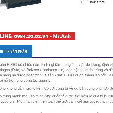
ELGO indicators.
G TIN SẢN PHẨM
oàn ELGO có nhiều năm kinh nghiệm trong lĩnh vực đo lường, định vị 
singen (Đức) và Balzers (Liechtenstein), các hệ thống đo lường và đi
à nâng hạ được phát triển và sản xuất. ELGO được thành lập bởi H
ai hỗ trợ trong công tác quản lý.
ống không dẫn hướng kết hợp với vòng từ về cơ bản cũng phù hợp đ
p trung mạnh mẽ vào thị trường quốc tế được thể hiện rõ qua tỷ lệ xuấ
0 quốc gia. 140 nhân viên trên toàn thế giới cam kết giải quyết thành