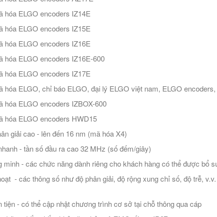
ã hóa ELGO encoders IZ14E
ã hóa ELGO encoders IZ15E
ã hóa ELGO encoders IZ16E
ã hóa ELGO encoders IZ16E-600
ã hóa ELGO encoders IZ17E
 hóa ELGO, chỉ báo ELGO, đại lý ELGO việt nam, ELGO encoders, 
ã hóa ELGO encoders IZBOX-600
ã hóa ELGO encoders HWD15
ân giải cao - lên đến 16 nm (mã hóa X4)
nhanh - tần số đầu ra cao 32 MHz (số đếm/giây)
 minh - các chức năng dành riêng cho khách hàng có thể được bổ 
hoạt - các thông số như độ phân giải, độ rộng xung chỉ số, độ trễ, v.
 tiện - có thể cập nhật chương trình cơ sở tại chỗ thông qua cáp