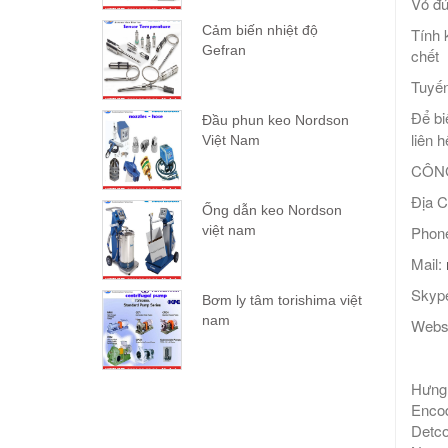
Vỏ đú
Cảm biến nhiệt độ
Tính 
Gefran
chết
Tuyến
Để bi
Đầu phun keo Nordson
liên h
Việt Nam
CÔNG
Địa C
Ống dẫn keo Nordson
Phone
việt nam
Mail:
Skype
Bơm ly tâm torishima việt
nam
Webs
Hưng 
Encod
Detco