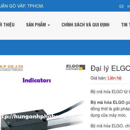
UẬN GÒ VÂP, TPHCM.
i
ỚI THIỆU
SẢN PHẨM
CHÍNH SÁCH VÀ QUI ĐỊNH
TIN 
Đại lý ELGO
Giá bán:
Liên hệ
Bộ mã hóa ELGO từ tí
Bộ mã hóa ELGO
gi
đồng thời là giải phá
dụng của máy móc.
Bộ mã hóa ELGO, chỉ