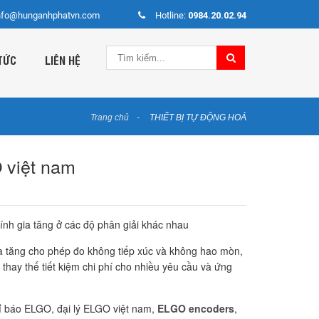
nfo@hunganhphatvn.com
Hotline:
0984.20.02.94
TỨC
LIÊN HỆ
Trang chủ
THIẾT BỊ TỰ ĐỘNG HOÁ
 việt nam
nh gia tăng ở các độ phân giải khác nhau
a tăng cho phép đo không tiếp xúc và không hao mòn,
p thay thế tiết kiệm chi phí cho nhiều yêu cầu và ứng
 báo ELGO, đại lý ELGO việt nam,
ELGO encoders
,