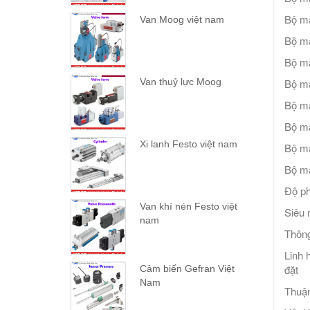
Bộ m
Van Moog việt nam
Bộ m
Bộ m
Bộ m
Van thuỷ lực Moog
Bộ m
Bộ mã
Xi lanh Festo việt nam
Bộ m
Bộ m
Độ ph
Van khí nén Festo việt
Siêu 
nam
Thông
Linh 
đặt
Cảm biến Gefran Việt
Nam
Thuận