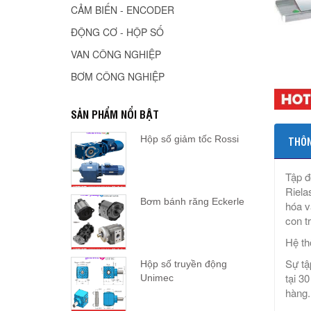
CẢM BIẾN - ENCODER
ĐỘNG CƠ - HỘP SỐ
VAN CÔNG NGHIỆP
BƠM CÔNG NGHIỆP
SẢN PHẨM NỔI BẬT
Hộp số giảm tốc Rossi
THÔN
Tập đ
Riela
Bơm bánh răng Eckerle
hóa v
con tr
Hệ th
Sự tậ
Hộp số truyền động
tại 3
Unimec
hàng.