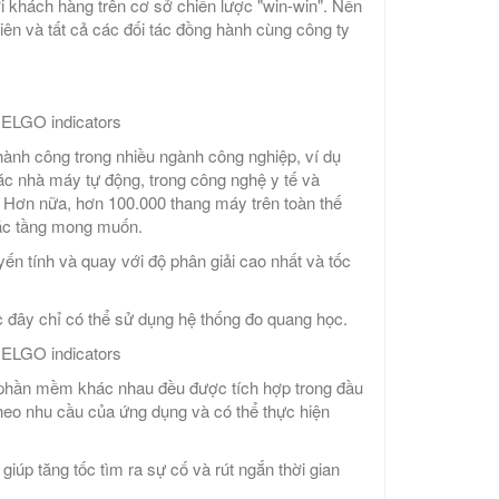
i khách hàng trên cơ sở chiến lược "win-win". Nền
iên và tất cả các đối tác đồng hành cùng công ty
ELGO indicators
ành công trong nhiều ngành công nghiệp, ví dụ
ác nhà máy tự động, trong công nghệ y tế và
c. Hơn nữa, hơn 100.000 thang máy trên toàn thế
xác tầng mong muốn.
 tính và quay với độ phân giải cao nhất và tốc
 đây chỉ có thể sử dụng hệ thống đo quang học.
ELGO indicators
 số phần mềm khác nhau đều được tích hợp trong đầu
theo nhu cầu của ứng dụng và có thể thực hiện
iúp tăng tốc tìm ra sự cố và rút ngắn thời gian