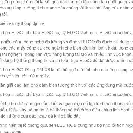
 công của chúng tôi là kết quả của sự hợp tác sáng tạo nhất quán vớ
cho sự tăng trưởng lành mạnh của chúng tôi là sự hài lòng của nhân v
 tôi.
iến và hệ thống định vị
 hóa ELGO, chỉ báo ELGO, đại lý ELGO việt nam, ELGO encoders, 
 nhiều năm, công nghệ đo lường và định vị ELGO đã được sử dụng th
rong các máy công cụ cho ngành chế biến gỗ, kim loại và đá, trong c
 thí nghiệm, trong lĩnh vực năng lượng tái tạo và nhiều lĩnh vực khá
sử dụng hệ thống thông tin và an toàn trục ELGO để đạt được chính 
 hóa ELGO Dòng CMIX3 là hệ thống đo từ tính cho các ứng dụng tuyến
 chuyển lên tới 100 m/giây.
ân giải cao làm cho cảm biến tương thích với các ứng dụng mà trước
 hóa ELGO, chỉ báo ELGO, đại lý ELGO việt nam, ELGO encoders, 
iết bị điện tử đánh giá cần thiết và giao diện để lập trình các thông
iến. Điều này có nghĩa là hệ thống có thể được điều chỉnh linh hoạt 
 tiện thông qua cáp ngay cả khi đã lắp đặt.
ình hiển thị lỗi thông qua đèn LED RGB cũng như bộ nhớ lỗi tích hợp g
 hoạt động.