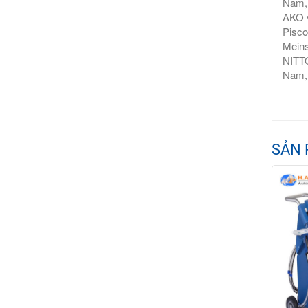
Nam, 
AKO v
Pisco
Meins
NITTO
Nam,
SẢN 