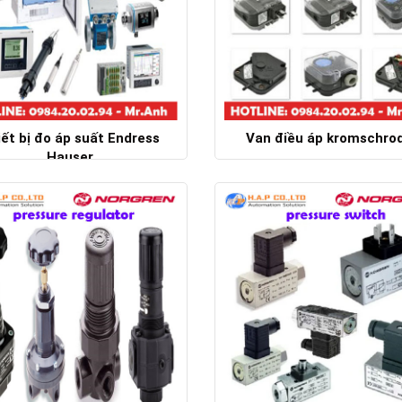
ết bị đo áp suất Endress
Van điều áp kromschro
Hauser
Chi tiết
Chi tiết