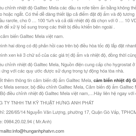
ều chỉnh nhiệt độ Galltec Mela các đầu ra rơle tiềm ẩn bằng không th
ạo hoặc ngắt. Có thể dễ dàng thiết lập cả điểm đặt độ ẩm và độ tươn
ầu rarơle, cho 0 … 100 %rh và cả dải nhiệt độ đã chọn với 0 … 10 VDC
nh để xử lý bổ sung trong các thiết bị điều khiển bên ngoài .
ý cảm biến Galltec Mela việt nam.
ình hai dòng có độ phản hồi cao trên bộ điều hòa tốc độ lắp đặt nhan
ình xen kẽ 3 chữ số của các giá trị độ ẩm và nhiệt độ, đồng thời cũng 
ều chỉnh nhiệt độ Galltec Mela, Nguồn điện cung cấp cho hygrosta
 ứng với các quy ước được sử dụng trong tự động hóa tòa nhà.
ết thêm thông tin cảm biến độ ẩm Galltec Mela,
cảm biến nhiệt độ G
ec Mela sensor, bộ điều chỉnh Galltec Mela, Cảm biến độ ẩm Galltec 
Bộ điều chỉnh nhiệt độ Galltec Mela việt nam,…Hãy liên hệ ngay với ch
 TY TNHH TM KỸ THUẬT HƯNG ANH PHÁT
hỉ: 226/65/14 Nguyễn Văn Lượng, phường 17, Quận Gò Vấp, TPHC
: 0984.20.02.94 ( Mr.Anh)
mailto:info@hunganhphatvn.com