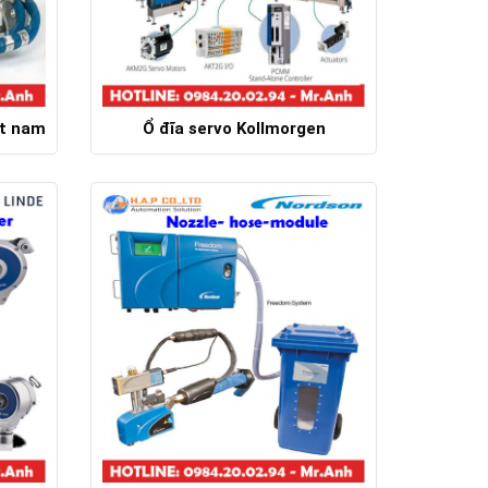
ệt nam
Ổ đĩa servo Kollmorgen
Chi tiết