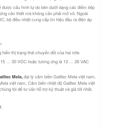
ể được cấu hình tự do bên dưới dạng các điểm tiếp
g ứng cần thiết mà không cần phải mở vỏ. Ngoài
, bộ điều nhiệt cung cấp tín hiệu đầu ra điện áp
h
hiển thị trạng thái chuyển đổi của hai rơle.
t ở 15 … 30 VDC hoặc tương ứng là 13 … 26 VAC
alltec Mela,
đại lý cảm biến Galltec Mela việt nam,
Mela việt nam, Cảm biến nhiệt độ Galltec Mela việt
úng tôi để tư vấn hỗ trợ kỹ thuật và giá tốt nhất.
M.