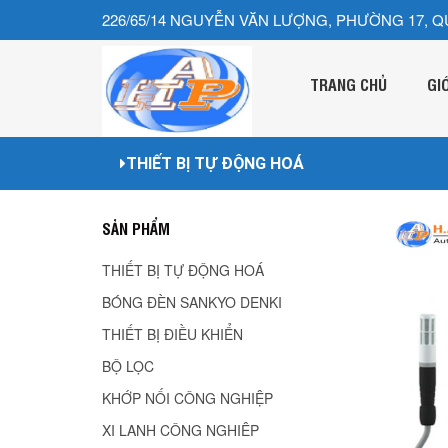
226/65/14 NGUYỄN VĂN LƯỢNG, PHƯỜNG 17, Q
TRANG CHỦ
GI
THIẾT BỊ TỰ ĐỘNG HOÁ
SẢN PHẨM
THIẾT BỊ TỰ ĐỘNG HOÁ
BÓNG ĐÈN SANKYO DENKI
THIẾT BỊ ĐIỀU KHIỂN
BỘ LỌC
KHỚP NỐI CÔNG NGHIỆP
XI LANH CÔNG NGHIÊP