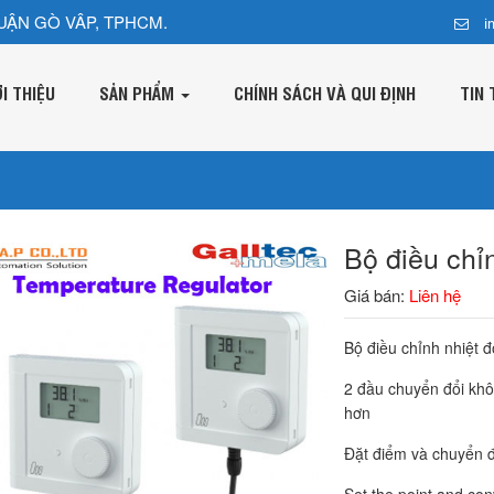
UẬN GÒ VÂP, TPHCM.
i
ỚI THIỆU
SẢN PHẨM
CHÍNH SÁCH VÀ QUI ĐỊNH
TIN 
Bộ điều chỉ
Giá bán:
Liên hệ
Bộ điều chỉnh nhiệt 
2 đầu chuyển đổi khô
hơn
Đặt điểm và chuyển đ