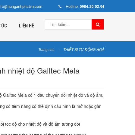
nfo@hunganhphatvn.com
Hotline:
0984.20.02.94
TỨC
LIÊN HỆ
Trang chủ
THIẾT BỊ TỰ ĐỘNG HOÁ
nh nhiệt độ Galltec Mela
độ Galltec Mela có 1 đầu chuyển đổi nhiệt độ và độ ẩm.
ng có tiềm năng có thể định cấu hình là mở hoặc gần
ổi tốc độ cho nhiệt độ và độ ẩm tương đối