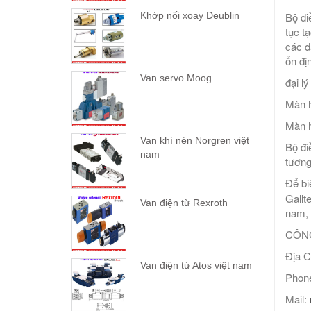
Khớp nối xoay Deublin
Bộ đi
tục t
các đ
ổn đị
Van servo Moog
đại l
Màn h
Màn h
Van khí nén Norgren việt
Bộ đi
nam
tương
Để bi
Gallt
Van điện từ Rexroth
nam, 
CÔNG
Địa C
Van điện từ Atos việt nam
Phone
Mail: