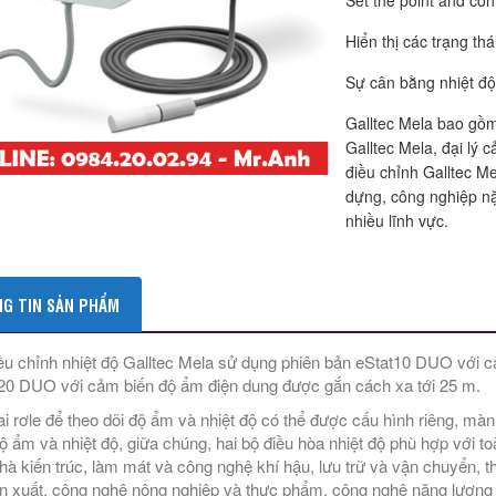
Set the point and conv
Hiển thị các trạng th
Sự cân bằng nhiệt độ
Galltec Mela bao gồ
Galltec Mela, đại lý 
điều chỉnh Galltec M
dựng, công nghiệp n
nhiều lĩnh vực.
G TIN SẢN PHẨM
ều chỉnh nhiệt độ Galltec Mela sử dụng phiên bản eStat10 DUO với c
20 DUO với cảm biến độ ẩm điện dung được gắn cách xa tới 25 m.
ai rơle để theo dõi độ ẩm và nhiệt độ có thể được cấu hình riêng, màn
ộ ẩm và nhiệt độ, giữa chúng, hai bộ điều hòa nhiệt độ phù hợp với 
hà kiến trúc, làm mát và công nghệ khí hậu, lưu trữ và vận chuyển, th
n xuất, công nghệ nông nghiệp và thực phẩm, công nghệ năng lượng 