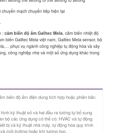
ert setting the setting of the setting to setting
ái chuyển mạch chuyển tiếp hiện tại
.
m :
cảm biến độ ẩm Galltec Mela
, cảm biến nhiệt độ
cảm biến Galltec Mela việt nam, Galltec Mela sensor, bộ
ela,… phục vụ ngành công nghiệp tụ động hóa và xây
ặng, công nghiệp nhẹ và một số ứng dụng khác trong
ảm biến độ ẩm điện dung tích hợp hoặc phiên bản
 hình kỹ thuật số và hai đầu ra tương tự bổ sung
toàn bộ các ứng dụng có thể có: HVAC và tự động
iết bị và kỹ thuật nhà máy, tự động hóa quy trình
và môi trường hoặc khí tượng học.