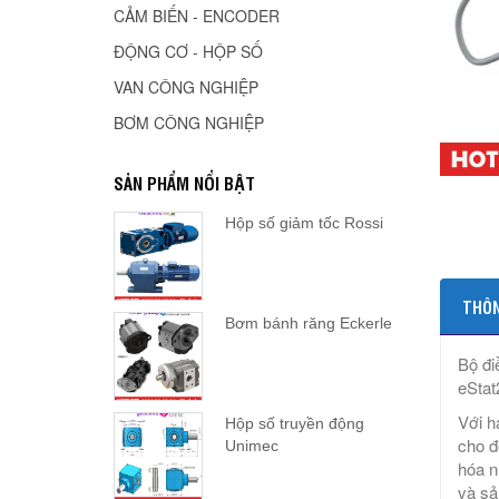
CẢM BIẾN - ENCODER
ĐỘNG CƠ - HỘP SỐ
VAN CÔNG NGHIỆP
BƠM CÔNG NGHIỆP
SẢN PHẨM NỔI BẬT
Hộp số giảm tốc Rossi
THÔN
Bơm bánh răng Eckerle
Bộ đi
eStat
Với h
Hộp số truyền động
cho đ
Unimec
hóa n
và sả