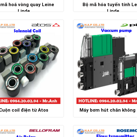
 mã hoá vòng quay Leine
Bộ mã hóa tuyến tính Le
Linde
Linde
Chi tiết
Chi tiết
Cuộn coil điện từ Atos
Máy bơm hút chân không 
Chi tiết
Chi tiết