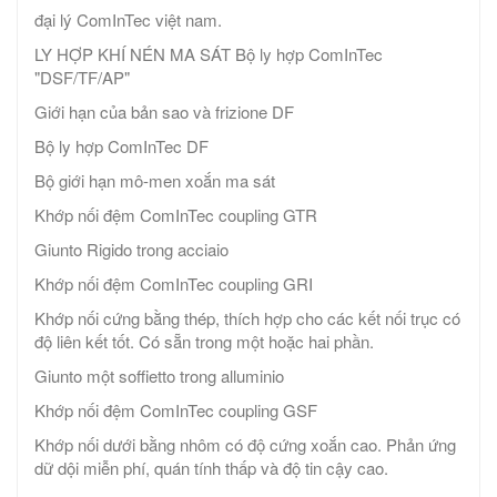
đại lý ComInTec việt nam.
LY HỢP KHÍ NÉN MA SÁT Bộ ly hợp ComInTec
"DSF/TF/AP"
Giới hạn của bản sao và frizione DF
Bộ ly hợp ComInTec DF
Bộ giới hạn mô-men xoắn ma sát
Khớp nối đệm ComInTec coupling GTR
Giunto Rigido trong acciaio
Khớp nối đệm ComInTec coupling GRI
Khớp nối cứng bằng thép, thích hợp cho các kết nối trục có
độ liên kết tốt. Có sẵn trong một hoặc hai phần.
Giunto một soffietto trong alluminio
Khớp nối đệm ComInTec coupling GSF
Khớp nối dưới bằng nhôm có độ cứng xoắn cao. Phản ứng
dữ dội miễn phí, quán tính thấp và độ tin cậy cao.