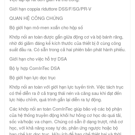
Giới hạn coppia riduttore DSS/F/SG/PR-V
QUAN HỆ CÔNG CHÚNG
Bộ giới hạn mô-men xoắn cho hộp số
Khớp nối an toàn được gắn giữa động cơ và bộ bánh răng,
nhờ đó giảm đáng kể kích thước của thiết bị ở cùng công
suất đầu ra. Có sẵn trong cả hai phiên bản phát hành phiếu.
Giới hạn cho việc hỗ trợ DSA
Bộ ly hợp ComInTec DSA
Bộ giới hạn lực dọc trục
Khớp nối an toàn với giới hạn lực tuyến tính. Việc tách trục
có thể diễn ra ở cả trạng thái nén và căng sau khi đạt đến
lực hiệu chỉnh, quá trình gắn lại diễn ra tự động.
Các khớp nối an toàn ComInTec giúp bảo vệ các bộ phận
của hệ thống truyền động khỏi hư hỏng cơ học do quá tải,
sốc và/hoặc va chạm. Chúng có sẵn ở dạng trượt, nhả cơ
học, với khả năng xoay tự do, phản ứng ngược hoặc bộ
hạn chế lực dọc trục. Hữu ích để hạn chế thiệt hại và thời