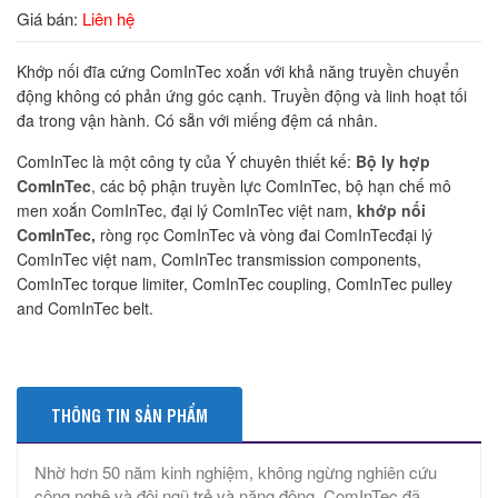
Giá bán:
Liên hệ
Khớp nối đĩa cứng ComInTec xoắn với khả năng truyền chuyển
động không có phản ứng góc cạnh. Truyền động và linh hoạt tối
đa trong vận hành. Có sẵn với miếng đệm cá nhân.
ComInTec là một công ty của Ý chuyên thiết kế:
Bộ ly hợp
ComInTec
, các bộ phận truyền lực ComInTec, bộ hạn chế mô
men xoắn ComInTec, đại lý ComInTec việt nam,
khớp nối
ComInTec,
ròng rọc ComInTec và vòng đai ComInTecđại lý
ComInTec việt nam, ComInTec transmission components,
ComInTec torque limiter, ComInTec coupling, ComInTec pulley
and ComInTec belt.
THÔNG TIN SẢN PHẨM
Nhờ hơn 50 năm kinh nghiệm, không ngừng nghiên cứu
công nghệ và đội ngũ trẻ và năng động, ComInTec đã