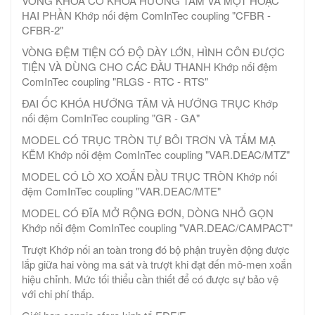
VÒNG KHÓA CÓ KHÓA HƯỚNG TÂM VÀ MỘT HOẶC
HAI PHẦN Khớp nối đệm ComInTec coupling "CFBR -
CFBR-2"
VÒNG ĐỆM TIỆN CÓ ĐỘ DÀY LỚN, HÌNH CÔN ĐƯỢC
TIỆN VÀ DÙNG CHO CÁC ĐẦU THANH Khớp nối đệm
ComInTec coupling "RLGS - RTC - RTS"
ĐAI ỐC KHÓA HƯỚNG TÂM VÀ HƯỚNG TRỤC Khớp
nối đệm ComInTec coupling "GR - GA"
MODEL CÓ TRỤC TRÒN TỰ BÔI TRƠN VÀ TẤM MẠ
KẼM Khớp nối đệm ComInTec coupling "VAR.DEAC/MTZ"
MODEL CÓ LÒ XO XOẮN ĐẦU TRỤC TRÒN Khớp nối
đệm ComInTec coupling "VAR.DEAC/MTE"
MODEL CÓ ĐĨA MỞ RỘNG ĐƠN, DÒNG NHỎ GỌN
Khớp nối đệm ComInTec coupling "VAR.DEAC/CAMPACT"
Trượt Khớp nối an toàn trong đó bộ phận truyền động được
lắp giữa hai vòng ma sát và trượt khi đạt đến mô-men xoắn
hiệu chỉnh. Mức tối thiểu cần thiết để có được sự bảo vệ
với chi phí thấp.