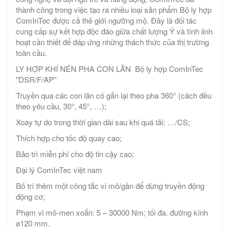
thành công trong việc tạo ra nhiều loại sản phẩm Bộ ly hợp
ComInTec được cả thế giới ngưỡng mộ. Đây là đối tác
cung cấp sự kết hợp độc đáo giữa chất lượng Ý và tính linh
hoạt cần thiết để đáp ứng những thách thức của thị trường
toàn cầu.
LY HỢP KHÍ NÉN PHA CON LĂN Bộ ly hợp ComInTec
"DSR/F/AP"
Truyền qua các con lăn có gắn lại theo pha 360° (cách đều
theo yêu cầu, 30°, 45°, …);
Xoay tự do trong thời gian dài sau khi quá tải: …/CS;
Thích hợp cho tốc độ quay cao;
Bảo trì miễn phí cho độ tin cậy cao;
Đại lý ComInTec việt nam
Bố trí thêm một công tắc vi mô/gần để dừng truyền động
động cơ;
Phạm vi mô-men xoắn: 5 – 30000 Nm; tối đa. đường kính
ø120 mm.