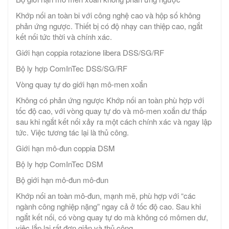
Khớp nối an toàn bi với công nghệ cao và hộp số không
phản ứng ngược. Thiết bị có độ nhạy can thiệp cao, ngắt
kết nối tức thời và chính xác.
Giới hạn coppia rotazione libera DSS/SG/RF
Bộ ly hợp ComInTec DSS/SG/RF
Vòng quay tự do giới hạn mô-men xoắn
Không có phản ứng ngược Khớp nối an toàn phù hợp với
tốc độ cao, với vòng quay tự do và mô-men xoắn dư thấp
sau khi ngắt kết nối xảy ra một cách chính xác và ngay lập
tức. Việc tương tác lại là thủ công.
Giới hạn mô-đun coppia DSM
Bộ ly hợp ComInTec DSM
Bộ giới hạn mô-đun mô-đun
Khớp nối an toàn mô-đun, mạnh mẽ, phù hợp với “các
ngành công nghiệp nặng” ngay cả ở tốc độ cao. Sau khi
ngắt kết nối, có vòng quay tự do mà không có mômen dư,
việc lắp lại rất đơn giản và thủ công.