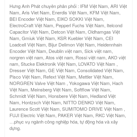
Hưng Anh Phát chuyên phân phối : IFM Việt Nam, ARI Việt
Nam, Aris Viet Nam, Enerdis Việt Nam, KFM Việt Nam,
BEI Encoder Việt Nam, EIKO SOKKI Việt Nam,
ElectroCraft Việt Nam, Pepperl Fuchs Việt Nam, Itelcond
Capacitor Việt Nam, Detcon Việt Nam, Oldhamgas Việt
Nam, Gmiuk Việt Nam, KSR Kuebler Việt Nam, CEI
Loadcell Việt Nam, Bijur Delimon Việt Nam, Heidennhain
Encoder Việt Nam, Deublin việt nam, Sick việt nam,
norgren việt nam, Atos việt nam, Rossi việt nam, AKO việt
nam, Stucke Elektronik Việt Nam, LOVATO Việt Nam ,
Dresser Việt Nam, GE Việt Nam, Consolidated Việt Nam,
Pisco Việt Nam, Refext Việt Nam, Mettler Việt Nam,
NORGREN Valve Việt Nam , Yokogawa Việt Nam, Hach
Việt Nam, Meinsberg Việt Nam, Softflow Việt Nam,
Schmidt Việt Nam, Honsbere Việt Nam, Hedland Việt
Nam, Hontzsch Việt Nam, NITTO DENKO Việt Nam,
Laurence Scott Việt Nam, SUMITOMO DRIVE Việt Nam ,
FUJI Electric Việt Nam, PAKER Việt Nam, RKC Việt Nam,
…phục vụ ngành công nghiệp hóa, tự động hóa và xây
dựng.