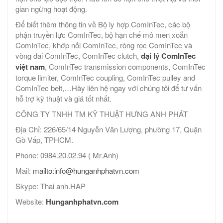
gian ngừng hoạt động.
Để biết thêm thông tin về Bộ ly hợp ComInTec, các bộ
phận truyền lực ComInTec, bộ hạn chế mô men xoắn
ComInTec, khớp nối ComInTec, ròng rọc ComInTec và
vòng đai ComInTec, ComInTec clutch,
đại lý ComInTec
việt nam
, ComInTec transmission components, ComInTec
torque limiter, ComInTec coupling, ComInTec pulley and
ComInTec belt,…Hãy liên hệ ngay với chúng tôi để tư vấn
hỗ trợ kỹ thuật và giá tốt nhất.
CÔNG TY TNHH TM KỸ THUẬT HƯNG ANH PHÁT
Địa Chỉ: 226/65/14 Nguyễn Văn Lượng, phường 17, Quận
Gò Vấp, TPHCM.
Phone: 0984.20.02.94 ( Mr.Anh)
Mail:
mailto:info@hunganhphatvn.com
Skype: Thai anh.HAP
Website:
Hunganhphatvn.com