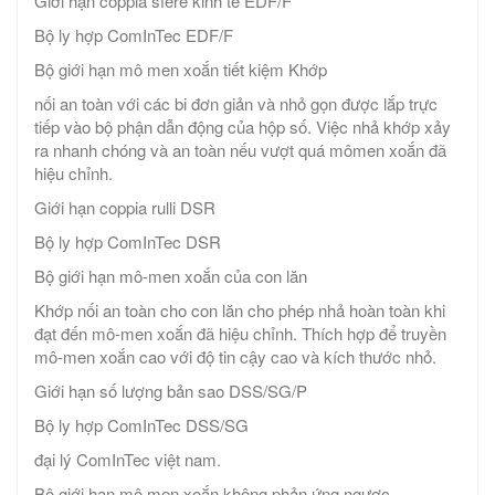
Giới hạn coppia sfere kinh tế EDF/F
Bộ ly hợp ComInTec EDF/F
Bộ giới hạn mô men xoắn tiết kiệm Khớp
nối an toàn với các bi đơn giản và nhỏ gọn được lắp trực
tiếp vào bộ phận dẫn động của hộp số. Việc nhả khớp xảy
ra nhanh chóng và an toàn nếu vượt quá mômen xoắn đã
hiệu chỉnh.
Giới hạn coppia rulli DSR
Bộ ly hợp ComInTec DSR
Bộ giới hạn mô-men xoắn của con lăn
Khớp nối an toàn cho con lăn cho phép nhả hoàn toàn khi
đạt đến mô-men xoắn đã hiệu chỉnh. Thích hợp để truyền
mô-men xoắn cao với độ tin cậy cao và kích thước nhỏ.
Giới hạn số lượng bản sao DSS/SG/P
Bộ ly hợp ComInTec DSS/SG
đại lý ComInTec việt nam.
Bộ giới hạn mô men xoắn không phản ứng ngược