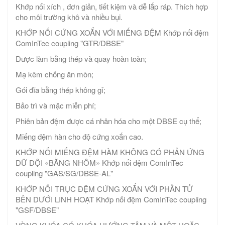
Khớp nối xích , đơn giản, tiết kiệm và dễ lắp ráp. Thích hợp
cho môi trường khô và nhiều bụi.
KHỚP NỐI CỨNG XOẮN VỚI MIẾNG ĐỆM Khớp nối đệm
ComInTec coupling "GTR/DBSE"
Được làm bằng thép và quay hoàn toàn;
Mạ kẽm chống ăn mòn;
Gói đĩa bằng thép không gỉ;
Bảo trì và mặc miễn phí;
Phiên bản đệm được cá nhân hóa cho một DBSE cụ thể;
Miếng đệm hàn cho độ cứng xoắn cao.
KHỚP NỐI MIẾNG ĐỆM HÀM KHÔNG CÓ PHẢN ỨNG
DỮ DỘI «BẰNG NHÔM» Khớp nối đệm ComInTec
coupling "GAS/SG/DBSE-AL"
KHỚP NỐI TRỤC ĐỆM CỨNG XOẮN VỚI PHẦN TỬ
BÊN DƯỚI LINH HOẠT Khớp nối đệm ComInTec coupling
"GSF/DBSE"