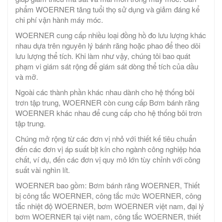
phẩm WOERNER tăng tuổi thọ sử dụng và giảm đáng kể
chi phí vận hành máy móc.
WOERNER cung cấp nhiều loại đồng hồ đo lưu lượng khác
nhau dựa trên nguyên lý bánh răng hoặc phao để theo dõi
lưu lượng thể tích. Khi làm như vậy, chúng tôi bao quát
phạm vi giám sát rộng để giám sát dòng thể tích của dầu
và mỡ.
Ngoài các thành phần khác nhau dành cho hệ thống bôi
trơn tập trung, WOERNER còn cung cấp Bơm bánh răng
WOERNER khác nhau để cung cấp cho hệ thống bôi trơn
tập trung.
Chúng mở rộng từ các đơn vị nhỏ với thiết kế tiêu chuẩn
đến các đơn vị áp suất bịt kín cho ngành công nghiệp hóa
chất, ví dụ, đến các đơn vị quy mô lớn tùy chỉnh với công
suất vài nghìn lít.
WOERNER bao gồm: Bơm bánh răng WOERNER, Thiết
bị công tắc WOERNER, công tắc mức WOERNER, công
tắc nhiệt độ WOERNER, bơm WOERNER việt nam, đại lý
bơm WOERNER tại việt nam, công tắc WOERNER, thiết