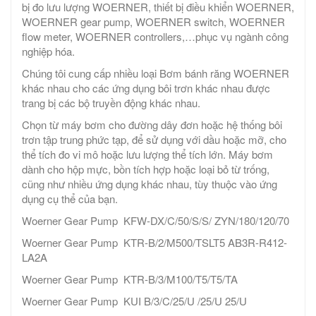
bị đo lưu lượng WOERNER, thiết bị điều khiển WOERNER,
WOERNER gear pump, WOERNER switch, WOERNER
flow meter, WOERNER controllers,…phục vụ ngành công
nghiệp hóa.
Chúng tôi cung cấp nhiều loại Bơm bánh răng WOERNER
khác nhau cho các ứng dụng bôi trơn khác nhau được
trang bị các bộ truyền động khác nhau.
Chọn từ máy bơm cho đường dây đơn hoặc hệ thống bôi
trơn tập trung phức tạp, để sử dụng với dầu hoặc mỡ, cho
thể tích đo vi mô hoặc lưu lượng thể tích lớn. Máy bơm
dành cho hộp mực, bồn tích hợp hoặc loại bỏ từ trống,
cũng như nhiều ứng dụng khác nhau, tùy thuộc vào ứng
dụng cụ thể của bạn.
Woerner Gear Pump KFW-DX/C/50/S/S/ ZYN/180/120/70
Woerner Gear Pump KTR-B/2/M500/TSLT5 AB3R-R412-
LA2A
Woerner Gear Pump KTR-B/3/M100/T5/T5/TA
Woerner Gear Pump KUI B/3/C/25/U /25/U 25/U