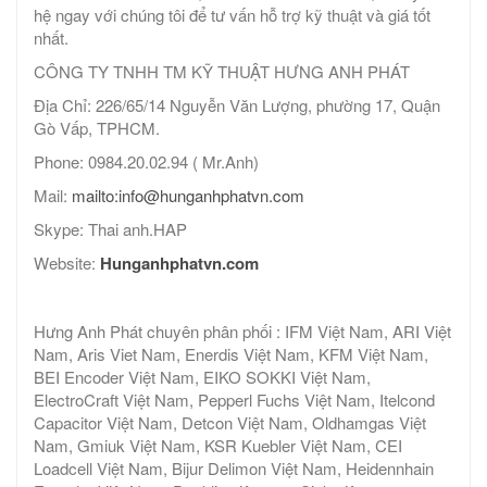
hệ ngay với chúng tôi để tư vấn hỗ trợ kỹ thuật và giá tốt
nhất.
CÔNG TY TNHH TM KỸ THUẬT HƯNG ANH PHÁT
Địa Chỉ: 226/65/14 Nguyễn Văn Lượng, phường 17, Quận
Gò Vấp, TPHCM.
Phone: 0984.20.02.94 ( Mr.Anh)
Mail:
mailto:info@hunganhphatvn.com
Skype: Thai anh.HAP
Website:
Hunganhphatvn.com
Hưng Anh Phát chuyên phân phối : IFM Việt Nam, ARI Việt
Nam, Aris Viet Nam, Enerdis Việt Nam, KFM Việt Nam,
BEI Encoder Việt Nam, EIKO SOKKI Việt Nam,
ElectroCraft Việt Nam, Pepperl Fuchs Việt Nam, Itelcond
Capacitor Việt Nam, Detcon Việt Nam, Oldhamgas Việt
Nam, Gmiuk Việt Nam, KSR Kuebler Việt Nam, CEI
Loadcell Việt Nam, Bijur Delimon Việt Nam, Heidennhain