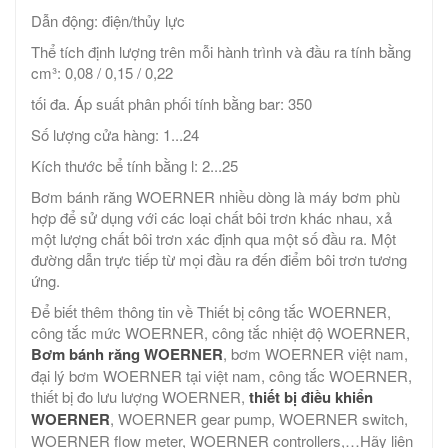
Dẫn động: điện/thủy lực
Thể tích định lượng trên mỗi hành trình và đầu ra tính bằng
cm³: 0,08 / 0,15 / 0,22
tối đa. Áp suất phân phối tính bằng bar: 350
Số lượng cửa hàng: 1...24
Kích thước bể tính bằng l: 2...25
Bơm bánh răng WOERNER nhiều dòng là máy bơm phù
hợp để sử dụng với các loại chất bôi trơn khác nhau, xả
một lượng chất bôi trơn xác định qua một số đầu ra. Một
đường dẫn trực tiếp từ mọi đầu ra đến điểm bôi trơn tương
ứng.
Để biết thêm thông tin về Thiết bị công tắc WOERNER,
công tắc mức WOERNER, công tắc nhiệt độ WOERNER,
Bơm bánh răng WOERNER
, bơm WOERNER việt nam,
đại lý bơm WOERNER tại việt nam, công tắc WOERNER,
thiết bị đo lưu lượng WOERNER,
thiết bị điều khiển
WOERNER
, WOERNER gear pump, WOERNER switch,
WOERNER flow meter, WOERNER controllers,…Hãy liên