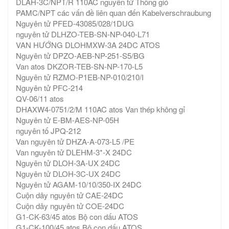
DLAH-3C/NPT/R 110AC nguyên tử Thông gió
PAMC/NPT các vấn đề liên quan đến Kabelverschraubung
Nguyên tử PFED-43085/028/1DUG
nguyên tử DLHZO-TEB-SN-NP-040-L71
VAN HƯỚNG DLOHMXW-3A 24DC ATOS
Nguyên tử DPZO-AEB-NP-251-S5/BG
Van atos DKZOR-TEB-SN-NP-170-L5
Nguyên tử RZMO-P1EB-NP-010/210/I
Nguyên tử PFC-214
QV-06/11 atos
DHAXW4-0751/2/M 110AC atos Van thép không gỉ
Nguyên tử E-BM-AES-NP-05H
nguyên tố JPQ-212
Van nguyên tử DHZA-A-073-L5 /PE
Van nguyên tử DLEHM-3*-X 24DC
Nguyên tử DLOH-3A-UX 24DC
Nguyên tử DLOH-3C-UX 24DC
Nguyên tử AGAM-10/10/350-IX 24DC
Cuộn dây nguyên tử CAE-24DC
Cuộn dây nguyên tử COE-24DC
G1-CK-63/45 atos Bộ con dấu ATOS
G1-CK-100/45 atos Bộ con dấu ATOS