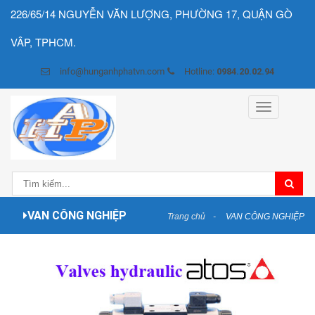
226/65/14 NGUYỄN VĂN LƯỢNG, PHƯỜNG 17, QUẬN GÒ
VÂP, TPHCM.
info@hunganhphatvn.com
Hotline:
0984.20.02.94
Toggle
navigation
VAN CÔNG NGHIỆP
Trang chủ
VAN CÔNG NGHIỆP