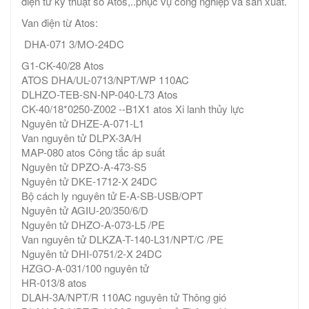
điện tử kỹ thuật số Atos,..phục vụ công nghiệp và sản xuất.
Van điện từ Atos:
DHA-071 3/MO-24DC
G1-CK-40/28 Atos
ATOS DHA/UL-0713/NPT/WP 110AC
DLHZO-TEB-SN-NP-040-L73 Atos
CK-40/18*0250-Z002 --B1X1 atos Xi lanh thủy lực
Nguyên tử DHZE-A-071-L1
Van nguyên tử DLPX-3A/H
MAP-080 atos Công tắc áp suất
Nguyên tử DPZO-A-473-S5
Nguyên tử DKE-1712-X 24DC
Bộ cách ly nguyên tử E-A-SB-USB/OPT
Nguyên tử AGIU-20/350/6/D
Nguyên tử DHZO-A-073-L5 /PE
Van nguyên tử DLKZA-T-140-L31/NPT/C /PE
Nguyên tử DHI-0751/2-X 24DC
HZGO-A-031/100 nguyên tử
HR-013/8 atos
DLAH-3A/NPT/R 110AC nguyên tử Thông gió