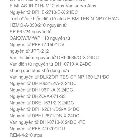
E-MI-AS-IR-01H/IM12 atos Van servo Atos
Nguyên tử DPHE-2710/E-X 24DC
Trình điều khiển điện tử atos E-BM-TEB-N-NP-01H/AC
HZMO-A-030/210 nguyên tử
SP-667/24 nguyên tố
OAKXW/M/WP 110 nguyên tử
Nguyên tử PFE-51150/1DV
nguyên tử JPR-212
Van thí điểm nguyên tử DHI-0639/O-X 24DC
Van điện từ nguyên tử DHI-0710-X 24DC
không còn atos khả dụng nữa
Van nguyên tử DLKZOR-TES-SF-NP-160-L71/BCI
Nguyên tử DHI-0631/2/A-X 24DC
Nguyên tử DHI-0671/A-X 24DC
Nguyên tử DHZO-A-071-S3
Nguyên tử DKE-1631/2-X 24DC
Nguyên tử DPHI-2611/DS-X 24DC
Nguyên tử DPHI-2671/DS-X 24DC
Van nguyên tử DHI-0713-X 24DC /PE
Nguyên tử PFE-41070/1DU
REM-4/210 atos