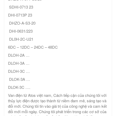
SDHI-0713 23
DHI-0713P 23
DHZO-A-S3-20
DHI-0631/223
DL0H-2C-U21
6DC – 12DC – 24DC – 48DC
DLOH-2A …
DLOH-3A …
DLOH-3C …
DLOK-3A …
DLOK-3C ….
Van điện từ Atos việt nam, Cách tiếp cận của chúng tôi với
thủy lực điện được tạo thành từ niềm đam mê, sáng tạo và
đổi mới. Chúng tôi tin vào giá trị của công nghệ và cam kết
đổi mới mỗi ngày. Chúng tôi phát triển trong các cơ sở của