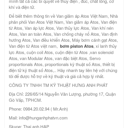
mình tất cả các bí quyết về thủy điện , đúc, chất lỏng, cơ
khí và điện tử.
Để biết thêm thông tin về Van giảm áp Atos Việt Nam, Nhà
phân phối Van Atos Việt Nam, Van giảm áp Atos, Van điện
từ Atos, Van áp lực Atos, Van thủy lực Atos, Van khí nén
Atos, Van an toàn Atos, Van chống cháy nổ Atos, Van định
hướng Atos, Van điều khiển Atos, Máy bơm cánh gạt Atos,
Van điện từ Atos việt nam,
bơm piston Atos
, xi lanh thủy
lực Atos, cuộn coil Atos, cuộn điện từ Atos ,van solenoid
Atos, van Modular Atos, van đặc biệt Atos, Servo
proportionals Atos, proportionals kỹ thuật số Atos, thiết bị
điện tử kỹ thuật số Atos,.. Hãy nhanh tay liên hệ với chúng
tôi để được hỗ trợ về kỹ thuật và giá cả hợp lý nhất.
CÔNG TY TNHH TM KỸ THUẬT HƯNG ANH PHÁT
Địa Chỉ: 226/65/14 Nguyễn Văn Lượng, phường 17, Quận
Gò Vấp, TPHCM.
Phone: 0984.20.02.94 ( Mr.Anh)
Mail: info@hunganhphatvn.com
Skype: Thai anh.HAP