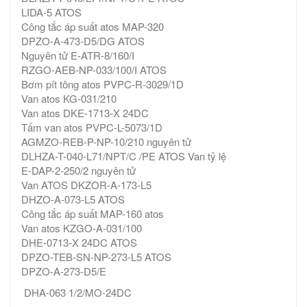
LIDA-5 ATOS
Công tắc áp suất atos MAP-320
DPZO-A-473-D5/DG ATOS
Nguyên tử E-ATR-8/160/I
RZGO-AEB-NP-033/100/I ATOS
Bơm pít tông atos PVPC-R-3029/1D
Van atos KG-031/210
Van atos DKE-1713-X 24DC
Tấm van atos PVPC-L-5073/1D
AGMZO-REB-P-NP-10/210 nguyên tử
DLHZA-T-040-L71/NPT/C /PE ATOS Van tỷ lệ
E-DAP-2-250/2 nguyên tử
Van ATOS DKZOR-A-173-L5
DHZO-A-073-L5 ATOS
Công tắc áp suất MAP-160 atos
Van atos KZGO-A-031/100
DHE-0713-X 24DC ATOS
DPZO-TEB-SN-NP-273-L5 ATOS
DPZO-A-273-D5/E
DHA-063 1/2/MO-24DC