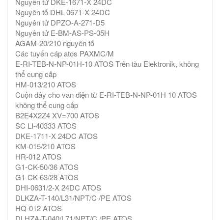
Nguyên tử DKE-1671-X 24DC
Nguyên tố DHL-0671-X 24DC
Nguyên tử DPZO-A-271-D5
Nguyên tử E-BM-AS-PS-05H
AGAM-20/210 nguyên tố
Các tuyến cáp atos PAXMC/M
E-RI-TEB-N-NP-01H-10 ATOS Trên tàu Elektronik, không
thể cung cấp
HM-013/210 ATOS
Cuộn dây cho van điện từ E-RI-TEB-N-NP-01H 10 ATOS
không thể cung cấp
B2E4X2Z4 XV=700 ATOS
SC LI-40333 ATOS
DKE-1711-X 24DC ATOS
KM-015/210 ATOS
HR-012 ATOS
G1-CK-50/36 ATOS
G1-CK-63/28 ATOS
DHI-0631/2-X 24DC ATOS
DLKZA-T-140/L31/NPT/C /PE ATOS
HQ-012 ATOS
DLHZA-T-040/L71/NPT/C /PE ATOS