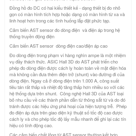
Đồng hồ đo DC có hai kiểu thiết kế - dạng thiết bị đo nhỏ
gọn có màn hình tích hợp hoặc dạng có màn hình từ xa và
linh hoạt hơn trong các tình huống lắp đặt phức tạp.
Cảm biến AST sensor đo dòng điện và điện áp trong hệ
thống truyền động điện
Cảm biến AST sensor dòng điện cao/điện áp cao
Đo dòng điện trong phạm vi hàng nghìn ampe là một nhiệm
vụ đầy thách thức. ASIC Hall 3D do AST phát triển cho
phép đo dòng điện được cách ly hoàn toàn về mặt điện hóa
mà không cần đưa thêm điện trở (shunt) vào đường đi của
dòng điện. Ngay cả ở dòng điện trên 1.000 A, công suất
tiêu tán rất thấp và nhiệt độ tăng thấp hơn nhiều so với các
hệ thống dựa trên shunt. Công nghệ Hall 3D của AST loại
bỏ nhu cầu về các thành phần dẫn từ thông sắt từ và do đó
tránh được các hiệu ứng phá hoại của hiện tượng trễ. Phép
đo điện áp dựa trên giao diện kỹ thuật số tốc độ cao được
cách ly và cho phép tốc độ lấy mẫu nhanh để ghi lại các tín
hiệu có tính động cao.
Các cảm biến chất lỏng từ AST sensor thường kết hợp