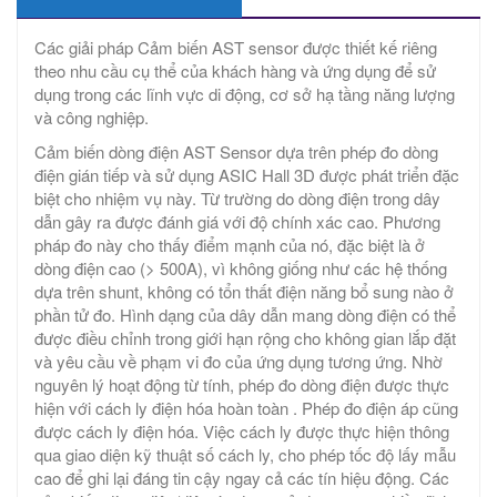
Các giải pháp Cảm biến AST sensor được thiết kế riêng
theo nhu cầu cụ thể của khách hàng và ứng dụng để sử
dụng trong các lĩnh vực di động, cơ sở hạ tầng năng lượng
và công nghiệp.
Cảm biến dòng điện AST Sensor dựa trên phép đo dòng
điện gián tiếp và sử dụng ASIC Hall 3D được phát triển đặc
biệt cho nhiệm vụ này. Từ trường do dòng điện trong dây
dẫn gây ra được đánh giá với độ chính xác cao. Phương
pháp đo này cho thấy điểm mạnh của nó, đặc biệt là ở
dòng điện cao (> 500A), vì không giống như các hệ thống
dựa trên shunt, không có tổn thất điện năng bổ sung nào ở
phần tử đo. Hình dạng của dây dẫn mang dòng điện có thể
được điều chỉnh trong giới hạn rộng cho không gian lắp đặt
và yêu cầu về phạm vi đo của ứng dụng tương ứng. Nhờ
nguyên lý hoạt động từ tính, phép đo dòng điện được thực
hiện với cách ly điện hóa hoàn toàn . Phép đo điện áp cũng
được cách ly điện hóa. Việc cách ly được thực hiện thông
qua giao diện kỹ thuật số cách ly, cho phép tốc độ lấy mẫu
cao để ghi lại đáng tin cậy ngay cả các tín hiệu động. Các