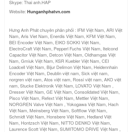
Skype: Thai anh.HAP
Website:
Hunganhphatvn.com
Hưng Anh Phát chuyên phân phối : IFM Việt Nam, ARI Việt
Nam, Aris Viet Nam, Enerdis Việt Nam, KFM Việt Nam,
BEI Encoder Việt Nam, EIKO SOKKI Việt Nam,
ElectroCraft Việt Nam, Pepperl Fuchs Việt Nam, Itelcond
Capacitor Việt Nam, Detcon Việt Nam, Oldhamgas Việt
Nam, Gmiuk Việt Nam, KSR Kuebler Việt Nam, CEI
Loadcell Việt Nam, Bijur Delimon Việt Nam, Heidennhain
Encoder Việt Nam, Deublin việt nam, Sick việt nam,
norgren việt nam, Atos việt nam, Rossi việt nam, AKO việt
nam, Stucke Elektronik Việt Nam, LOVATO Việt Nam ,
Dresser Việt Nam, GE Việt Nam, Consolidated Việt Nam,
Pisco Việt Nam, Refext Việt Nam, Mettler Việt Nam,
NORGREN Valve Việt Nam , Yokogawa Việt Nam, Hach
Việt Nam, Meinsberg Việt Nam, Softflow Việt Nam,
Schmidt Việt Nam, Honsbere Việt Nam, Hedland Việt
Nam, Hontzsch Việt Nam, NITTO DENKO Việt Nam,
Laurence Scott Việt Nam, SUMITOMO DRIVE Việt Nam ,