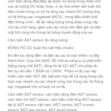
cảm biến dòng điện/điện áp được sử dụng trong nhiều lĩnh
vực đo lường DC khác nhau, ví dụ như phiên bản tuân thủ
hiệu chuẩn trong cơ sở hạ tầng sạc nhanh DC tương ứng
và hệ thống sạc megawatt (MCS) , trong điều khiển lưới
điện thông minh , để đo năng lượng trong phao cung cấp
cho tàu chở hàng, giám sát các công viên điện gió và điện
mặt trời cũng như trong hệ thống truyền động của xe.
Cảm biến AST sensor đo năng lượng
ĐỒNG HỒ DC (tuân thủ luật hiệu chuẩn)
Đo liên tục dòng điện và điện áp cao là một nhiệm vụ đầy
thách thức. Dựa trên ASIC 3D Hall do công ty tự phát triển
(bằng sáng chế AST), đồng hồ đo DC AST cho phép đo
liên tục lên đến 1.500A và 1.000V . Phạm vi đo cao này
khiến cảm biến AST đặc biệt phù hợp để sử dụng trong các
trạm sạc nhanh và cực nhanh cũng như trong các hệ thống
sạc megawatt cho xe buýt và xe tải.
Cảm biến AST sensor, cảm biến dòng điện AST sensor,
cảm biến khí AST sensor, cảm biến chất lỏng AST sensor,
đại lý AST sensor việt nam, AST sensor, AST current
sensor, AST gas sensor, AST liquid sensor.