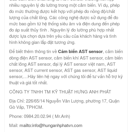
nhiều nguyên lý đo lường trong một cảm biến. Ví dụ, phép
đo mức thường được kết hợp với phép đo nồng độ/chất
lượng của chất lỏng. Các công nghệ được sử dụng để đo
mức bao gồm từ hệ thống siêu âm và điện dung đến phép
đo áp suất thủy tĩnh . Nguyên lý đo lường phù hợp nhất
được lựa chọn dựa trên yêu cầu của khách hàng và tình
hình không gian lắp đặt tương ứng.
Để biết thêm thông tin về
Cảm biến AST sensor
, cảm biến
dòng điện AST sensor, cảm biến khí AST sensor, cảm biến
chất lỏng AST sensor, đại lý AST sensor việt nam, AST
sensor, AST current sensor, AST gas sensor, AST liquid
sensor,…Hãy liên hệ ngay với chúng tôi để tư vấn hỗ trợ kỹ
thuật và giá tốt nhất.
CÔNG TY TNHH TM KỸ THUẬT HƯNG ANH PHÁT
Địa Chỉ: 226/65/14 Nguyễn Văn Lượng, phường 17, Quận
Gò Vấp, TPHCM.
Phone: 0984.20.02.94 ( Mr.Anh)
Mail:
mailto:info@hunganhphatvn.com