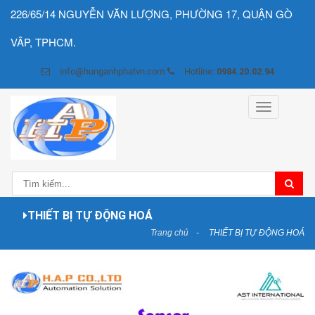
226/65/14 NGUYỄN VĂN LƯỢNG, PHƯỜNG 17, QUẬN GÒ
VÂP, TPHCM.
info@hunganhphatvn.com
Hotline:
0984.20.02.94
Toggle
navigation
THIẾT BỊ TỰ ĐỘNG HOÁ
Trang chủ
THIẾT BỊ TỰ ĐỘNG HOÁ