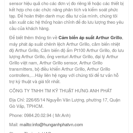
sensor hiệu quả cho các đơn vị đo riêng lẻ hoặc các thiết bị
kết hợp cho các chức năng phân tích và kiểm soát phức
tạp. Để hoàn thiện danh mục đầu tư của mình, chúng tôi
sản xuất các hệ thống hoàn chỉnh để đo lưu lượng theo yêu
cầu của khách hàng.
Để biết thêm thông tin về
Cảm biến áp suất Arthur Grillo
,
máy phát áp suất chênh lệch Arthur Grillo, cảm biến nhiệt
độ Arthur Grillo, Cảm biến độ ẩm Pt100 Arthur Grillo, đo lưu
lượng Arthur Grillo, ống venturi Arthur Grillo, đại lý Arthur
Grillo việt nam, Arthur Grillo sensor, Arthur Grillo
transmitters, bộ điều khiển Arthur Grillo, Arthur Grillo
controllers,…Hãy liên hệ ngay với chúng tôi để tư vấn hỗ
trợ kỹ thuật và giá tốt nhất.
CÔNG TY TNHH TM KỸ THUẬT HƯNG ANH PHÁT
Địa Chỉ: 226/65/14 Nguyễn Văn Lượng, phường 17, Quận
Gò Vấp, TPHCM.
Phone: 0984.20.02.94 ( Mr.Anh)
Mail:
mailto:info@hunganhphatvn.com