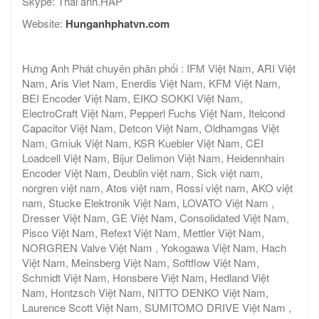
Skype: Thai anh.HAP
Website:
Hunganhphatvn.com
Hưng Anh Phát chuyên phân phối : IFM Việt Nam, ARI Việt
Nam, Aris Viet Nam, Enerdis Việt Nam, KFM Việt Nam,
BEI Encoder Việt Nam, EIKO SOKKI Việt Nam,
ElectroCraft Việt Nam, Pepperl Fuchs Việt Nam, Itelcond
Capacitor Việt Nam, Detcon Việt Nam, Oldhamgas Việt
Nam, Gmiuk Việt Nam, KSR Kuebler Việt Nam, CEI
Loadcell Việt Nam, Bijur Delimon Việt Nam, Heidennhain
Encoder Việt Nam, Deublin việt nam, Sick việt nam,
norgren việt nam, Atos việt nam, Rossi việt nam, AKO việt
nam, Stucke Elektronik Việt Nam, LOVATO Việt Nam ,
Dresser Việt Nam, GE Việt Nam, Consolidated Việt Nam,
Pisco Việt Nam, Refext Việt Nam, Mettler Việt Nam,
NORGREN Valve Việt Nam , Yokogawa Việt Nam, Hach
Việt Nam, Meinsberg Việt Nam, Softflow Việt Nam,
Schmidt Việt Nam, Honsbere Việt Nam, Hedland Việt
Nam, Hontzsch Việt Nam, NITTO DENKO Việt Nam,
Laurence Scott Việt Nam, SUMITOMO DRIVE Việt Nam ,