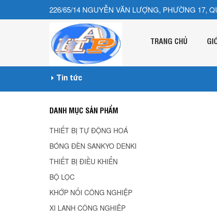
226/65/14 NGUYỄN VĂN LƯỢNG, PHƯỜNG 17, Q
TRANG CHỦ
GI
Tin tức
DANH MỤC SẢN PHẨM
THIẾT BỊ TỰ ĐỘNG HOÁ
BÓNG ĐÈN SANKYO DENKI
THIẾT BỊ ĐIỀU KHIỂN
BỘ LỌC
KHỚP NỐI CÔNG NGHIỆP
XI LANH CÔNG NGHIÊP