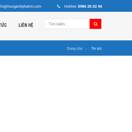
nfo@hunganhphatvn.com
Hotline:
0984.20.02.94
TỨC
LIÊN HỆ
Trang chủ
Tin tức