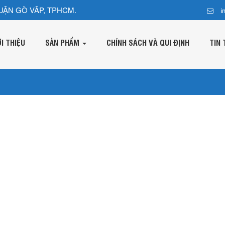
UẬN GÒ VÂP, TPHCM.
i
ỚI THIỆU
SẢN PHẨM
CHÍNH SÁCH VÀ QUI ĐỊNH
TIN 