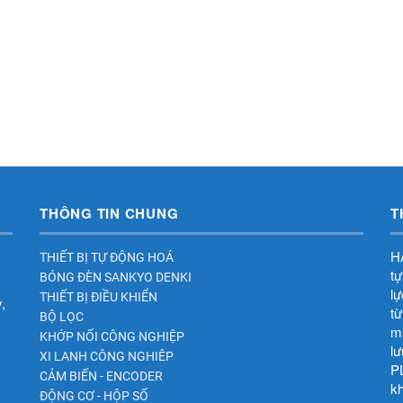
THÔNG TIN CHUNG
T
HA
THIẾT BỊ TỰ ĐỘNG HOÁ
tự
BÓNG ĐÈN SANKYO DENKI
lư
THIẾT BỊ ĐIỀU KHIỂN
,
tư
BỘ LỌC
mã
KHỚP NỐI CÔNG NGHIỆP
lư
XI LANH CÔNG NGHIÊP
PL
CẢM BIẾN - ENCODER
kh
ĐỘNG CƠ - HỘP SỐ