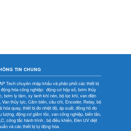
HÔNG TIN CHUNG
P Tech chuyên nhập khẩu và phân phối các thiết bị
 động hóa công nghiệp: động cơ hộp số, bơm thủy
̣c, bơm ly tâm, xy lanh khí nén, bộ lọc khí, van điện
̀, Van thủy lực, Cảm biến, cầu chì, Encoder, Relay, bộ
 hóa quay, thiết bị đo nhiệt độ, áp suất, đồng hồ đo
u lượng, động cơ giảm tốc, van công nghiệp, biến tần,
C, công tắc hành trình , bộ điều khiển, Đèn UV diệt
uẩn và các thiết bị tự động hóa.