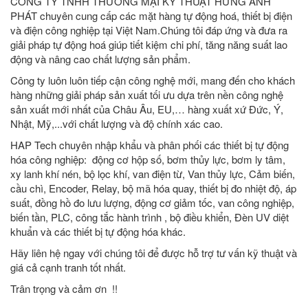
CÔNG TY TNHH THƯƠNG MẠI KỸ THUẬT HƯNG ANH
PHÁT chuyên cung cấp các mặt hàng tự động hoá, thiết bị điện
và điện công nghiệp tại Việt Nam.Chúng tôi đáp ứng và đưa ra
giải pháp tự động hoá giúp tiết kiệm chi phí, tăng năng suất lao
động và nâng cao chất lượng sản phẩm.
Công ty luôn luôn tiếp cận công nghệ mới, mang đến cho khách
hàng những giải pháp sản xuất tối ưu dựa trên nền công nghệ
sản xuất mới nhất của Châu Âu, EU,… hàng xuất xứ Đức, Ý,
Nhật, Mỹ,...với chất lượng và độ chính xác cao.
HAP Tech chuyên nhập khẩu và phân phối các thiết bị tự động
hóa công nghiệp: động cơ hộp số, bơm thủy lực, bơm ly tâm,
xy lanh khí nén, bộ lọc khí, van điện từ, Van thủy lực, Cảm biến,
cầu chì, Encoder, Relay, bộ mã hóa quay, thiết bị đo nhiệt độ, áp
suất, đồng hồ đo lưu lượng, động cơ giảm tốc, van công nghiệp,
biến tần, PLC, công tắc hành trình , bộ điều khiển, Đèn UV diệt
khuẩn và các thiết bị tự động hóa khác.
Hãy liên hệ ngay với chúng tôi để được hỗ trợ tư vấn kỹ thuật và
giá cả cạnh tranh tốt nhất.
Trân trọng và cảm ơn !!