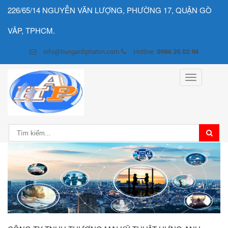
226/65/14 NGUYỄN VĂN LƯỢNG, PHƯỜNG 17, QUẬN GÒ
VÂP, TPHCM.
info@hunganhphatvn.com
Hotline:
0984.20.02.94
Toggle
navigation