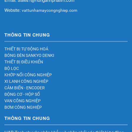
Website:
vattunhamaycongnghiep.com
THÔNG TIN CHUNG
THIẾT BỊ TỰ ĐỘNG HOÁ
BÓNG ĐÈN SANKYO DENKI
THIẾT BỊ ĐIỀU KHIỂN
BỘ LỌC
KHỚP NỐI CÔNG NGHIỆP
XI LANH CÔNG NGHIÊP
CẢM BIẾN - ENCODER
ĐỘNG CƠ - HỘP SỐ
VAN CÔNG NGHIỆP
BƠM CÔNG NGHIỆP
THÔNG TIN CHUNG