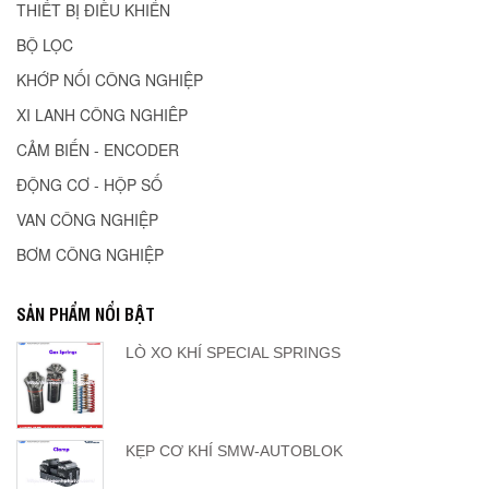
THIẾT BỊ ĐIỀU KHIỂN
BỘ LỌC
KHỚP NỐI CÔNG NGHIỆP
XI LANH CÔNG NGHIÊP
CẢM BIẾN - ENCODER
ĐỘNG CƠ - HỘP SỐ
VAN CÔNG NGHIỆP
BƠM CÔNG NGHIỆP
SẢN PHẨM NỔI BẬT
LÒ XO KHÍ SPECIAL SPRINGS
KẸP CƠ KHÍ SMW-AUTOBLOK