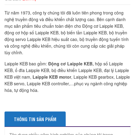
Từ năm 1973, công ty chúng tôi đã luôn tiên phong trong công
nghệ truyền động và điều khiển chất lượng cao. Bên cạnh danh
mục sản phẩm tiêu chuẩn toàn diện cho Động cơ Laipple KEB,
động cơ hộp số Laipple KEB, bộ biến tần Laipple KEB, bộ truyền
động servo Laipple KEB hiệu suất cao, bộ truyền động tuyến tính
và công nghệ điều khiển, chúng tôi còn cung cấp các giải pháp
tùy chỉnh.
Laipple KEB bao gồm:
Động cơ Laipple KEB,
hộp số Laipple
KEB, ổ đĩa Laipple KEB, bộ điều khiển Laipple KEB, đại lý Laipple
KEB việt nam,
Laipple KEB motor
, Laipple KEB gearbox, Laipple
KEB servo, Laipple KEB controller,…phục vụ ngành công nghiệp
hóa, tự động hóa.
THÔNG TIN SẢN PHẨM
Tận dụng nhiều năm kinh nghiệm của chúng tôi trong