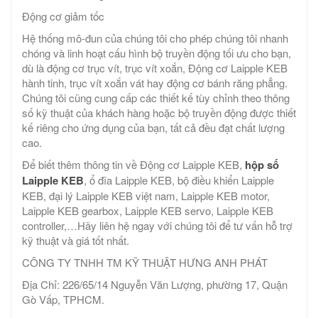
Động cơ giảm tốc
Hệ thống mô-đun của chúng tôi cho phép chúng tôi nhanh
chóng và linh hoạt cấu hình bộ truyền động tối ưu cho bạn,
dù là động cơ trục vít, trục vít xoắn, Động cơ Laipple KEB
hành tinh, trục vít xoắn vát hay động cơ bánh răng phẳng.
Chúng tôi cũng cung cấp các thiết kế tùy chỉnh theo thông
số kỹ thuật của khách hàng hoặc bộ truyền động được thiết
kế riêng cho ứng dụng của bạn, tất cả đều đạt chất lượng
cao.
Để biết thêm thông tin về Động cơ Laipple KEB,
hộp số
Laipple KEB
, ổ đĩa Laipple KEB, bộ điều khiển Laipple
KEB, đại lý Laipple KEB việt nam, Laipple KEB motor,
Laipple KEB gearbox, Laipple KEB servo, Laipple KEB
controller,…Hãy liên hệ ngay với chúng tôi để tư vấn hỗ trợ
kỹ thuật và giá tốt nhất.
CÔNG TY TNHH TM KỸ THUẬT HƯNG ANH PHÁT
Địa Chỉ: 226/65/14 Nguyễn Văn Lượng, phường 17, Quận
Gò Vấp, TPHCM.