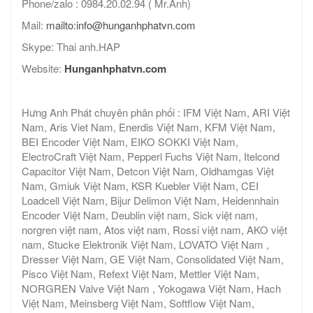
Phone/zalo : 0984.20.02.94 ( Mr.Anh)
Mail:
mailto:info@hunganhphatvn.com
Skype: Thai anh.HAP
Website:
Hunganhphatvn.com
Hưng Anh Phát chuyên phân phối : IFM Việt Nam, ARI Việt
Nam, Aris Viet Nam, Enerdis Việt Nam, KFM Việt Nam,
BEI Encoder Việt Nam, EIKO SOKKI Việt Nam,
ElectroCraft Việt Nam, Pepperl Fuchs Việt Nam, Itelcond
Capacitor Việt Nam, Detcon Việt Nam, Oldhamgas Việt
Nam, Gmiuk Việt Nam, KSR Kuebler Việt Nam, CEI
Loadcell Việt Nam, Bijur Delimon Việt Nam, Heidennhain
Encoder Việt Nam, Deublin việt nam, Sick việt nam,
norgren việt nam, Atos việt nam, Rossi việt nam, AKO việt
nam, Stucke Elektronik Việt Nam, LOVATO Việt Nam ,
Dresser Việt Nam, GE Việt Nam, Consolidated Việt Nam,
Pisco Việt Nam, Refext Việt Nam, Mettler Việt Nam,
NORGREN Valve Việt Nam , Yokogawa Việt Nam, Hach
Việt Nam, Meinsberg Việt Nam, Softflow Việt Nam,