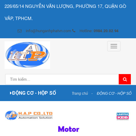
226/65/14 NGUYỄN VĂN LƯỢNG, PHƯỜNG 17, QUẬN GÒ
VÂP, TPHCM.
info@hunganhphatvn.com
Hotline:
0984.20.02.94
Toggle
navigation
ĐỘNG CƠ - HỘP SỐ
Trang chủ
ĐỘNG CƠ - HỘP SỐ