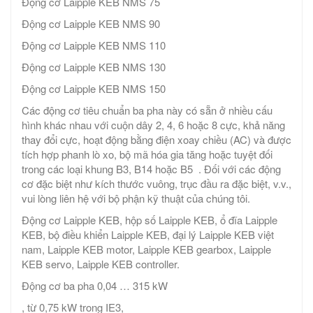
Động cơ Laipple KEB NMS 75
Động cơ Laipple KEB NMS 90
Động cơ Laipple KEB NMS 110
Động cơ Laipple KEB NMS 130
Động cơ Laipple KEB NMS 150
Các động cơ tiêu chuẩn ba pha này có sẵn ở nhiều cấu
hình khác nhau với cuộn dây 2, 4, 6 hoặc 8 cực, khả năng
thay đổi cực, hoạt động bằng điện xoay chiều (AC) và được
tích hợp phanh lò xo, bộ mã hóa gia tăng hoặc tuyệt đối
trong các loại khung B3, B14 hoặc B5 . Đối với các động
cơ đặc biệt như kích thước vuông, trục đầu ra đặc biệt, v.v.,
vui lòng liên hệ với bộ phận kỹ thuật của chúng tôi.
Động cơ Laipple KEB, hộp số Laipple KEB, ổ đĩa Laipple
KEB, bộ điều khiển Laipple KEB, đại lý Laipple KEB việt
nam, Laipple KEB motor, Laipple KEB gearbox, Laipple
KEB servo, Laipple KEB controller.
Động cơ ba pha 0,04 … 315 kW
, từ 0,75 kW trong IE3,