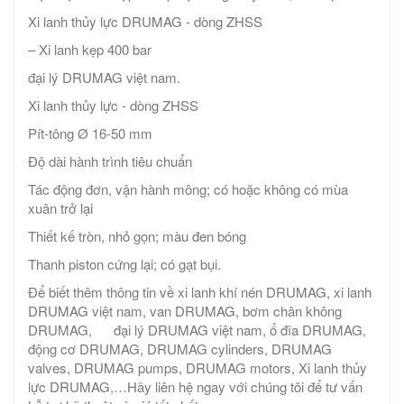
Xi lanh thủy lực DRUMAG - dòng ZHSS
– Xi lanh kẹp 400 bar
đại lý DRUMAG việt nam.
Xi lanh thủy lực - dòng ZHSS
Pít-tông Ø 16-50 mm
Độ dài hành trình tiêu chuẩn
Tác động đơn, vận hành mông; có hoặc không có mùa
xuân trở lại
Thiết kế tròn, nhỏ gọn; màu đen bóng
Thanh piston cứng lại; có gạt bụi.
Để biết thêm thông tin về xi lanh khí nén DRUMAG, xi lanh
DRUMAG việt nam, van DRUMAG, bơm chân không
DRUMAG, đại lý DRUMAG việt nam, ổ đĩa DRUMAG,
động cơ DRUMAG, DRUMAG cylinders, DRUMAG
valves, DRUMAG pumps, DRUMAG motors, Xi lanh thủy
lực DRUMAG,…Hãy liên hệ ngay với chúng tôi để tư vấn