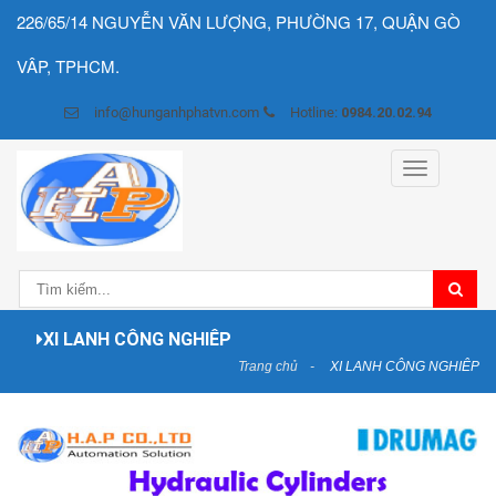
226/65/14 NGUYỄN VĂN LƯỢNG, PHƯỜNG 17, QUẬN GÒ
VÂP, TPHCM.
info@hunganhphatvn.com
Hotline:
0984.20.02.94
Toggle
navigation
XI LANH CÔNG NGHIÊP
Trang chủ
XI LANH CÔNG NGHIÊP