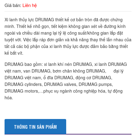
Giá bán:
Liên hệ
Xi lanh thủy lực DRUMAG thiết kế cơ bản tròn đã được chứng
minh. Thiết kế nhỏ gọn, tiết kiệm không gian xét về đường kính
ngoài và chiều dài mang lại tỷ lệ công suất/không gian lắp đặt
tuyệt vời. Việc lắp ráp đơn giản và khả năng thay thế lẫn nhau của
tất cả các bộ phận của xi lanh thủy lực được đảm bảo bằng thiết
kế bắt vít.
DRUMAG bao gồm: xi lanh khí nén DRUMAG, xi lanh DRUMAG
việt nam, van DRUMAG, bơm chân không DRUMAG, đại lý
DRUMAG việt nam, ổ đĩa DRUMAG, động cơ DRUMAG,
DRUMAG cylinders, DRUMAG valves, DRUMAG pumps,
DRUMAG motors,…phục vụ ngành công nghiệp hóa, tự động
hóa.
THÔNG TIN SẢN PHẨM