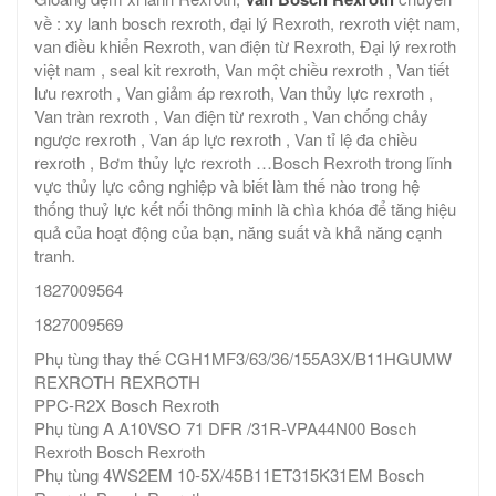
về : xy lanh bosch rexroth, đại lý Rexroth, rexroth việt nam,
van điều khiển Rexroth, van điện từ Rexroth, Đại lý rexroth
việt nam , seal kit rexroth, Van một chiều rexroth , Van tiết
lưu rexroth , Van giảm áp rexroth, Van thủy lực rexroth ,
Van tràn rexroth , Van điện từ rexroth , Van chống chảy
ngược rexroth , Van áp lực rexroth , Van tỉ lệ đa chiều
rexroth , Bơm thủy lực rexroth …Bosch Rexroth trong lĩnh
vực thủy lực công nghiệp và biết làm thế nào trong hệ
thống thuỷ lực kết nối thông minh là chìa khóa để tăng hiệu
quả của hoạt động của bạn, năng suất và khả năng cạnh
tranh.
1827009564
1827009569
Phụ tùng thay thế CGH1MF3/63/36/155A3X/B11HGUMW
REXROTH REXROTH
PPC-R2X Bosch Rexroth
Phụ tùng A A10VSO 71 DFR /31R-VPA44N00 Bosch
Rexroth Bosch Rexroth
Phụ tùng 4WS2EM 10-5X/45B11ET315K31EM Bosch