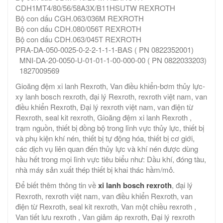
CDH1MT4/80/56/58A3X/B11HSUTW REXROTH
Bộ con dấu CGH.063/036M REXROTH
Bộ con dấu CDH.080/056T REXROTH
Bộ con dấu CDH.063/045T REXROTH
PRA-DA-050-0025-0-2-2-1-1-1-BAS ( PN 0822352001)
MNI-DA-20-0050-U-01-01-1-00-000-00 ( PN 0822033203)
1827009569
Gioăng đệm xi lanh Rexroth, Van điều khiển-bơm thủy lực-
xy lanh bosch rexroth, đại lý Rexroth, rexroth việt nam, van
điều khiển Rexroth, Đại lý rexroth việt nam, van điện từ
Rexroth, seal kit rexroth, Gioăng đệm xi lanh Rexroth ,
trạm nguồn, thiết bị đồng bộ trong lĩnh vực thủy lực, thiết bị
và phụ kiện khí nén, thiết bị tự động hóa, thiết bị cơ giới,
các dịch vụ liên quan đến thủy lực và khí nén được dùng
hầu hết trong mọi lĩnh vực tiêu biểu như: Dầu khí, đóng tàu,
nhà máy sản xuất thép thiết bị khai thác hầm/mỏ.
Để biết thêm thông tin về
xi lanh bosch rexroth
, đại lý
Rexroth, rexroth việt nam, van điều khiển Rexroth, van
điện từ Rexroth, seal kit rexroth, Van một chiều rexroth ,
Van tiết lưu rexroth , Van giảm áp rexroth, Đại lý rexroth