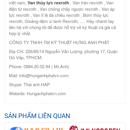
việt nam,
Van thủy lực rexroth
, Van tràn rexroth , Van
điện từ rexroth , Van chống chảy ngược rexroth , Van áp
lực rexroth , Van tỉ lệ đa chiều rexroth , Bơm thủy lực
rexroth, Gioăng đệm xi lanh Rexroth, …. Hãy nhanh tay
liên hệ với chúng tôi để được hỗ trợ về kỹ thuật và giá cả
hợp lý nhất.
CÔNG TY TNHH TM KỸ THUẬT HƯNG ANH PHÁT
Địa Chỉ: 226/65/14 Nguyễn Văn Lượng, phường 17, Quận
Gò Vấp, TPHCM.
Phone: 0984.20.02.94 ( Mr.Anh)
Mail: info@hunganhphatvn.com
Skype: Thai anh.HAP
Website: Hunganhphatvn.com
SẢN PHẨM LIÊN QUAN