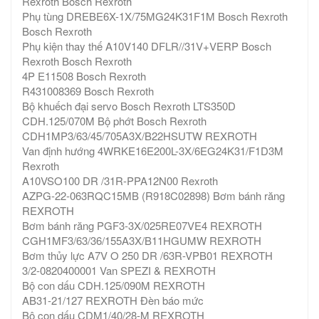
Rexroth Bosch Rexroth
Phụ tùng DREBE6X-1X/75MG24K31F1M Bosch Rexroth
Bosch Rexroth
Phụ kiện thay thế A10V140 DFLR//31V+VERP Bosch
Rexroth Bosch Rexroth
4P E11508 Bosch Rexroth
R431008369 Bosch Rexroth
Bộ khuếch đại servo Bosch Rexroth LTS350D
CDH.125/070M Bộ phớt Bosch Rexroth
CDH1MP3/63/45/705A3X/B22HSUTW REXROTH
Van định hướng 4WRKE16E200L-3X/6EG24K31/F1D3M
Rexroth
A10VSO100 DR /31R-PPA12N00 Rexroth
AZPG-22-063RQC15MB (R918C02898) Bơm bánh răng
REXROTH
Bơm bánh răng PGF3-3X/025RE07VE4 REXROTH
CGH1MF3/63/36/155A3X/B11HGUMW REXROTH
Bơm thủy lực A7V O 250 DR /63R-VPB01 REXROTH
3/2-0820400001 Van SPEZI & REXROTH
Bộ con dấu CDH.125/090M REXROTH
AB31-21/127 REXROTH Đèn báo mức
Bộ con dấu CDM1/40/28-M REXROTH