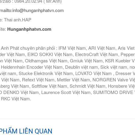
/zalo : 0984.20.02.94 ( Mr.Anh)
mailto:info@hunganhphatvn.com
: Thai anh.HAP
ite:
Hunganhphatvn.com
Anh Phát chuyên phân phối : IFM Việt Nam, ARI Việt Nam, Aris Vie
er Việt Nam, EIKO SOKKI Việt Nam, ElectroCraft Việt Nam, Pepperl
n Việt Nam, Oldhamgas Việt Nam, Gmiuk Việt Nam, KSR Kuebler Việt
Heidennhain Encoder Việt Nam, Deublin việt nam, Sick việt nam, nor
iệt nam, Stucke Elektronik Việt Nam, LOVATO Việt Nam , Dresser V
 Việt Nam, Refext Việt Nam, Mettler Việt Nam, NORGREN Valve Vi
berg Việt Nam, Softflow Việt Nam, Schmidt Việt Nam, Honsbere Vi
 DENKO Việt Nam, Laurence Scott Việt Nam, SUMITOMO DRIVE Việ
 RKC Việt Nam.
PHẨM LIÊN QUAN