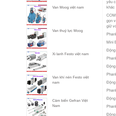
yêu c
khác 
Van Moog việt nam
COMBI
gọn v
giữ v
Van thuỷ lực Moog
Phanh
Mini 
Động
Xi lanh Festo việt nam
Phanh
Động
Phanh
Van khí nén Festo việt
Động
nam
Phan
Động
Cảm biến Gefran Việt
Phanh
Nam
Động