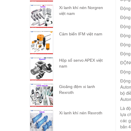
Động
Xi lanh khí nén Norgren
việt nam
Động
Động
Cảm biến IFM việt nam
Động
Động
Động 
Hộp số servo APEX việt
ĐỘN
nam
Động 
Động 
Autom
Gioăng đệm xi lanh
bộ đi
Rexroth
Autom
Là độ
Xi lanh khí nén Rexroth
lựa c
các g
bản 4