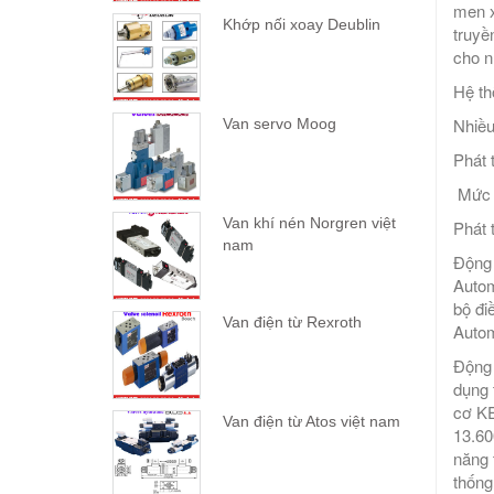
men x
Khớp nối xoay Deublin
truyề
cho n
Hệ th
Nhiều
Van servo Moog
Phát t
Mức đ
Van khí nén Norgren việt
Phát 
nam
Động 
Autom
bộ đi
Van điện từ Rexroth
Autom
Động 
dụng 
cơ KE
Van điện từ Atos việt nam
13.60
năng 
thống