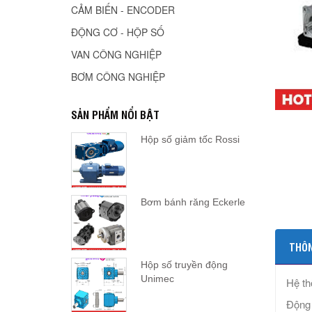
CẢM BIẾN - ENCODER
ĐỘNG CƠ - HỘP SỐ
VAN CÔNG NGHIỆP
BƠM CÔNG NGHIỆP
SẢN PHẨM NỔI BẬT
Hộp số giảm tốc Rossi
Bơm bánh răng Eckerle
THÔN
Hộp số truyền động
Unimec
Hệ th
Động 