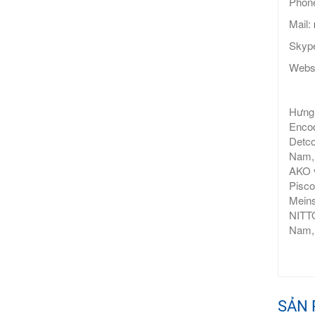
Phone
Mail:
Skype
Webs
Hưng 
Encod
Detco
Nam, 
AKO v
Pisco
Meins
NITTO
Nam,
SẢN 