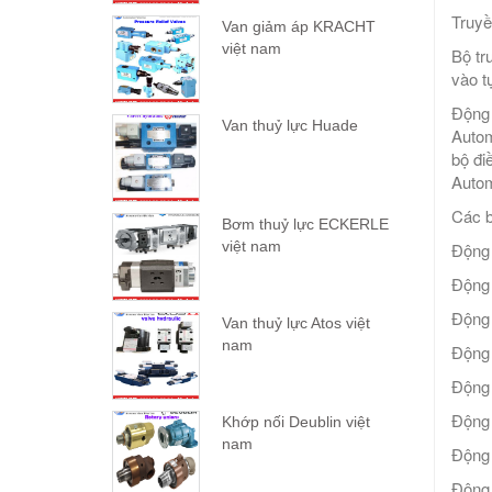
Truyề
Van giảm áp KRACHT
việt nam
Bộ tr
vào t
Động 
Van thuỷ lực Huade
Autom
bộ đi
Autom
Các b
Bơm thuỷ lực ECKERLE
việt nam
Động
Động
Động 
Van thuỷ lực Atos việt
nam
Động
Động
Động
Khớp nối Deublin việt
nam
Động
Động