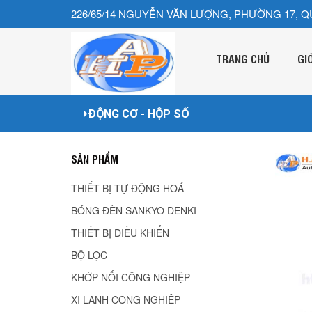
226/65/14 NGUYỄN VĂN LƯỢNG, PHƯỜNG 17, Q
TRANG CHỦ
GI
ĐỘNG CƠ - HỘP SỐ
SẢN PHẨM
THIẾT BỊ TỰ ĐỘNG HOÁ
BÓNG ĐÈN SANKYO DENKI
THIẾT BỊ ĐIỀU KHIỂN
BỘ LỌC
KHỚP NỐI CÔNG NGHIỆP
XI LANH CÔNG NGHIÊP