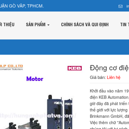
UẬN GÒ VÂP, TPHCM.
i
ỚI THIỆU
SẢN PHẨM
CHÍNH SÁCH VÀ QUI ĐỊNH
TIN 
Động cơ đi
Giá bán:
Liên hệ
Khởi đầu vào năm 197
điện KEB Automation
giờ đây đã phát triể
thế giới với lực lượn
Brinkmann GmbH, đã 
Việc thêm chữ "Autom
chúng tôi với tư cách