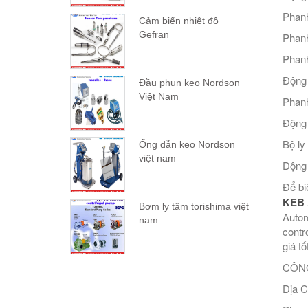
Phanh
Cảm biến nhiệt độ
Gefran
Phanh
Phanh
Động
Đầu phun keo Nordson
Việt Nam
Phanh
Động
Bộ ly
Ống dẫn keo Nordson
việt nam
Động
Để bi
KEB 
Bơm ly tâm torishima việt
Autom
nam
contr
giá tố
CÔNG
Địa C