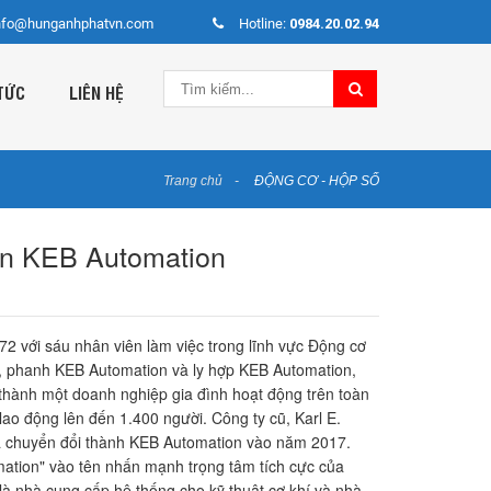
nfo@hunganhphatvn.com
Hotline:
0984.20.02.94
TỨC
LIÊN HỆ
Trang chủ
ĐỘNG CƠ - HỘP SỐ
ện KEB Automation
2 với sáu nhân viên làm việc trong lĩnh vực Động cơ
, phanh KEB Automation và ly hợp KEB Automation,
n thành một doanh nghiệp gia đình hoạt động trên toàn
g lao động lên đến 1.400 người. Công ty cũ, Karl E.
chuyển đổi thành KEB Automation vào năm 2017.
ation" vào tên nhấn mạnh trọng tâm tích cực của
 là nhà cung cấp hệ thống cho kỹ thuật cơ khí và nhà