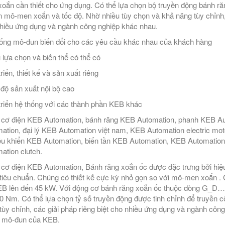
oắn cần thiết cho ứng dụng. Có thể lựa chọn bộ truyền động bánh ră
n mô-men xoắn và tốc độ. Nhờ nhiều tùy chọn và khả năng tùy chỉnh, 
hiều ứng dụng và ngành công nghiệp khác nhau.
ống mô-đun biến đổi cho các yêu cầu khác nhau của khách hàng
 lựa chọn và biến thể có thể có
riển, thiết kế và sản xuất riêng
ộ sản xuất nội bộ cao
triển hệ thống với các thành phần KEB khác
cơ điện KEB Automation, bánh răng KEB Automation, phanh KEB Auto
ation, đại lý KEB Automation việt nam, KEB Automation electric mo
ều khiển KEB Automation, biến tần KEB Automation, KEB Automation 
ation clutch.
cơ điện KEB Automation, Bánh răng xoắn ốc được đặc trưng bởi hiệu 
tiêu chuẩn. Chúng có thiết kế cực kỳ nhỏ gọn so với mô-men xoắn . ​​
B lên đến 45 kW. Với động cơ bánh răng xoắn ốc thuộc dòng G_D
0 Nm. Có thể lựa chọn tỷ số truyền động được tinh chỉnh để truyền c
tùy chỉnh, các giải pháp riêng biệt cho nhiều ứng dụng và ngành côn
 mô-đun của KEB.