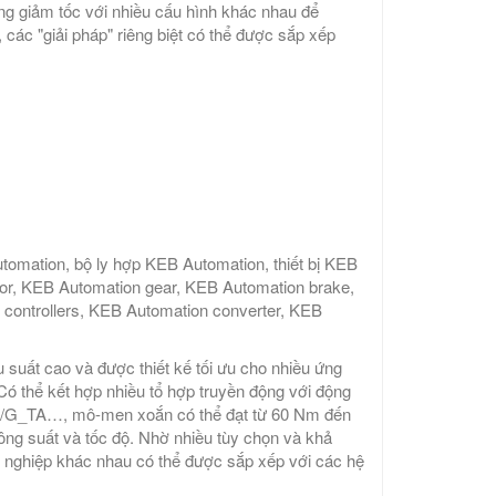
ng giảm tốc với nhiều cấu hình khác nhau để
các "giải pháp" riêng biệt có thể được sắp xếp
mation, bộ ly hợp KEB Automation, thiết bị KEB
tor, KEB Automation gear, KEB Automation brake,
controllers, KEB Automation converter, KEB
suất cao và được thiết kế tối ưu cho nhiều ứng
Có thể kết hợp nhiều tổ hợp truyền động với động
…/G_TA…, mô-men xoắn có thể đạt từ 60 Nm đến
ông suất và tốc độ. Nhờ nhiều tùy chọn và khả
g nghiệp khác nhau có thể được sắp xếp với các hệ