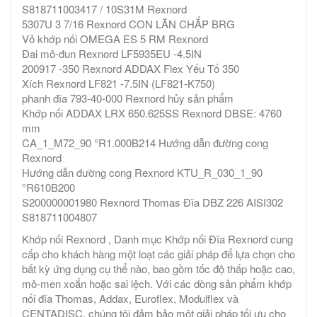
S818711003417 / 10S31M Rexnord
5307U 3 7/16 Rexnord CON LĂN CHẮP BRG
Vỏ khớp nối OMEGA ES 5 RM Rexnord
Đai mô-đun Rexnord LF5935EU -4.5IN
200917 -350 Rexnord ADDAX Flex Yếu Tố 350
Xích Rexnord LF821 -7.5IN (LF821-K750)
phanh đĩa 793-40-000 Rexnord hủy sản phẩm
Khớp nối ADDAX LRX 650.625SS Rexnord DBSE: 4760
mm
CA_1_M72_90 °R1.000B214 Hướng dẫn đường cong
Rexnord
Hướng dẫn đường cong Rexnord KTU_R_030_1_90
°R610B200
S200000001980 Rexnord Thomas Đĩa DBZ 226 AISI302
S818711004807
Khớp nối Rexnord , Danh mục Khớp nối Đĩa Rexnord cung
cấp cho khách hàng một loạt các giải pháp để lựa chọn cho
bất kỳ ứng dụng cụ thể nào, bao gồm tốc độ thấp hoặc cao,
mô-men xoắn hoặc sai lệch. Với các dòng sản phẩm khớp
nối đĩa Thomas, Addax, Euroflex, Modulflex và
CENTADISC, chúng tôi đảm bảo một giải pháp tối ưu cho