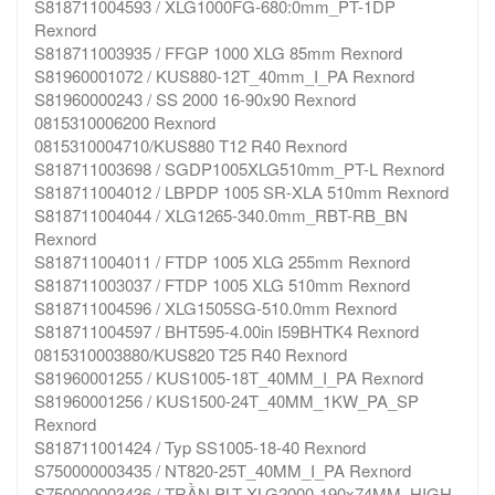
S818711004593 / XLG1000FG-680:0mm_PT-1DP
Rexnord
S818711003935 / FFGP 1000 XLG 85mm Rexnord
S81960001072 / KUS880-12T_40mm_I_PA Rexnord
S81960000243 / SS 2000 16-90x90 Rexnord
0815310006200 Rexnord
0815310004710/KUS880 T12 R40 Rexnord
S818711003698 / SGDP1005XLG510mm_PT-L Rexnord
S818711004012 / LBPDP 1005 SR-XLA 510mm Rexnord
S818711004044 / XLG1265-340.0mm_RBT-RB_BN
Rexnord
S818711004011 / FTDP 1005 XLG 255mm Rexnord
S818711003037 / FTDP 1005 XLG 510mm Rexnord
S818711004596 / XLG1505SG-510.0mm Rexnord
S818711004597 / BHT595-4.00in I59BHTK4 Rexnord
0815310003880/KUS820 T25 R40 Rexnord
S81960001255 / KUS1005-18T_40MM_I_PA Rexnord
S81960001256 / KUS1500-24T_40MM_1KW_PA_SP
Rexnord
S818711001424 / Typ SS1005-18-40 Rexnord
S750000003435 / NT820-25T_40MM_I_PA Rexnord
S750000003436 / TRẦN PLT XLG2000-190x74MM_HIGH