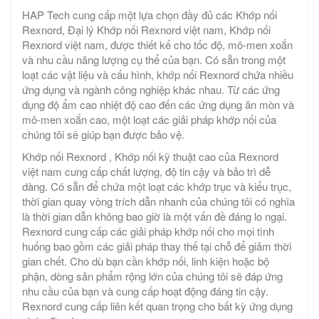
HAP Tech cung cấp một lựa chọn đầy đủ các Khớp nối
Rexnord, Đại lý Khớp nối Rexnord việt nam, Khớp nối
Rexnord việt nam, được thiết kế cho tốc độ, mô-men xoắn
và nhu cầu năng lượng cụ thể của bạn. Có sẵn trong một
loạt các vật liệu và cấu hình, khớp nối Rexnord chứa nhiều
ứng dụng và ngành công nghiệp khác nhau. Từ các ứng
dụng độ ẩm cao nhiệt độ cao đến các ứng dụng ăn mòn và
mô-men xoắn cao, một loạt các giải pháp khớp nối của
chúng tôi sẽ giúp bạn được bảo vệ.
Khớp nối Rexnord , Khớp nối kỹ thuật cao của Rexnord
việt nam cung cấp chất lượng, độ tin cậy và bảo trì dễ
dàng. Có sẵn để chứa một loạt các khớp trục và kiểu trục,
thời gian quay vòng trích dẫn nhanh của chúng tôi có nghĩa
là thời gian dẫn không bao giờ là một vấn đề đáng lo ngại.
Rexnord cung cấp các giải pháp khớp nối cho mọi tình
huống bao gồm các giải pháp thay thế tại chỗ để giảm thời
gian chết. Cho dù bạn cần khớp nối, linh kiện hoặc bộ
phận, dòng sản phẩm rộng lớn của chúng tôi sẽ đáp ứng
nhu cầu của bạn và cung cấp hoạt động đáng tin cậy.
Rexnord cung cấp liên kết quan trọng cho bất kỳ ứng dụng