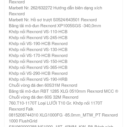
Rexnord
Marbett Nr. 262/632272 Hướng dẫn biên dạng xích
Rexnord
Marbett Nr. Hồ sơ trượt S0524/643501 Rexnord
Băng tải mô-đun Rexnord XP1005SGS -340,0mm
Khớp nối Rexnord VS-110-HCB
Khớp nối Rexnord VS-245-HCB
Khớp nối VS-190-HCB Rexnord
Khớp nối Rexnord VS-130-HCB
Khớp nối VS-170-HCB Rexnord
Khớp nối Rexnord VS-150-HCB
Khớp nối Rexnord VS-365-HCB
Khớp nối VS-290-HCB Rexnord
Khớp nối Rexnord VS-190-HRB
Chuỗi vòng đá đen 60S31M Rexnord
Băng tải mô-đun RBT 1285 XLG 0510mm Rexnord MCC ®
Chuỗi vòng đá đen 60S 32M Rexnord
760.T10-1170T Loại LƯỚI T10 Gr. Khớp nối 1170T
Rexnord Falk
0815208744310 XLG1000FG -85.0mm_MTW_PT Rexnord
1000 FlushGrid
S81960000288 NS1000 -18T_40MM_KW_PA Bánh xích