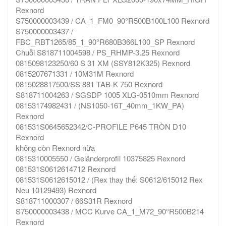
Rexnord
S750000003439 / CA_1_FM0_90°R500B100L100 Rexnord
S750000003437 /
FBC_RBT1265/85_1_90°R680B366L100_SP Rexnord
Chuỗi S818711004598 / PS_RHMP-3.25 Rexnord
0815098123250/60 S 31 XM (SSY812K325) Rexnord
0815207671331 / 10M31M Rexnord
0815028817500/SS 881 TAB-K 750 Rexnord
S818711004263 / SGSDP 1005 XLG-0510mm Rexnord
08153174982431 / (NS1050-16T_40mm_1KW_PA)
Rexnord
081531S0645652342/C-PROFILE P645 TRÒN D10
Rexnord
không còn Rexnord nữa
0815310005550 / Geländerprofil 10375825 Rexnord
081531S0612614712 Rexnord
081531S0612615012 / (Rex thay thế: S0612/615012 Rex
Neu 10129493) Rexnord
S818711000307 / 66S31R Rexnord
S750000003438 / MCC Kurve CA_1_M72_90°R500B214
Rexnord