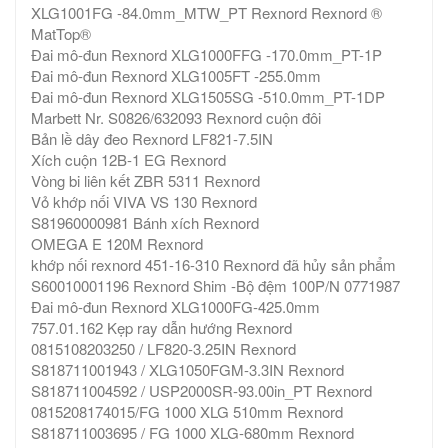
XLG1001FG -84.0mm_MTW_PT Rexnord Rexnord ®
MatTop®
Đai mô-đun Rexnord XLG1000FFG -170.0mm_PT-1P
Đai mô-đun Rexnord XLG1005FT -255.0mm
Đai mô-đun Rexnord XLG1505SG -510.0mm_PT-1DP
Marbett Nr. S0826/632093 Rexnord cuộn đôi
Bản lề dây đeo Rexnord LF821-7.5IN
Xích cuộn 12B-1 EG Rexnord
Vòng bi liên kết ZBR 5311 Rexnord
Vỏ khớp nối VIVA VS 130 Rexnord
S81960000981 Bánh xích Rexnord
OMEGA E 120M Rexnord
khớp nối rexnord 451-16-310 Rexnord đã hủy sản phẩm
S60010001196 Rexnord Shim -Bộ đệm 100P/N 0771987
Đai mô-đun Rexnord XLG1000FG-425.0mm
757.01.162 Kẹp ray dẫn hướng Rexnord
0815108203250 / LF820-3.25IN Rexnord
S818711001943 / XLG1050FGM-3.3IN Rexnord
S818711004592 / USP2000SR-93.00in_PT Rexnord
0815208174015/FG 1000 XLG 510mm Rexnord
S818711003695 / FG 1000 XLG-680mm Rexnord