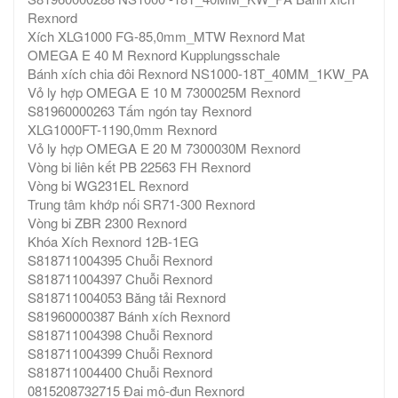
Rexnord
Xích XLG1000 FG-85,0mm_MTW Rexnord Mat
OMEGA E 40 M Rexnord Kupplungsschale
Bánh xích chia đôi Rexnord NS1000-18T_40MM_1KW_PA
Vỏ ly hợp OMEGA E 10 M 7300025M Rexnord
S81960000263 Tấm ngón tay Rexnord
XLG1000FT-1190,0mm Rexnord
Vỏ ly hợp OMEGA E 20 M 7300030M Rexnord
Vòng bi liên kết PB 22563 FH Rexnord
Vòng bi WG231EL Rexnord
Trung tâm khớp nối SR71-300 Rexnord
Vòng bi ZBR 2300 Rexnord
Khóa Xích Rexnord 12B-1EG
S818711004395 Chuỗi Rexnord
S818711004397 Chuỗi Rexnord
S818711004053 Băng tải Rexnord
S81960000387 Bánh xích Rexnord
S818711004398 Chuỗi Rexnord
S818711004399 Chuỗi Rexnord
S818711004400 Chuỗi Rexnord
0815208732715 Đai mô-đun Rexnord