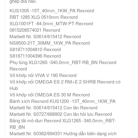
ghép đĩa nào.
KUS1005 -15T_40mm_1KW_PA Rexnord
RBT 1285 XLG 0510mm Rexnord
XLG1001FT -84.0mm_MTW-PT Rexnord
0815208574021 Rexnord
Marbett Nr. S0614/615412 Rexnord
NS8500-21T_30MM_1KW_PA Rexnord
S818711004810 Rexnord
S818711004396 Rexnord
Phụ tùng XLG1265 -340.0mm_RBT-RB_BN Rexnord
Rexnord
Vỏ khớp nối VIVA V 190 Rexnord
Vỏ khớp nối OMEGA ES 2 RM+E 2 SHRB Rexnord có
Hub
Vỏ khớp nối OMEGA ES 30 M Rexnord
Bánh xích Rexnord KUS1200 -13T_40mm_1KW_PA
Marbett Nr. S0614/615412 Con lăn Rexnord
Marbett Nr. S0727/688902 Con lăn hồi lưu Rexnord
Băng tải mô-đun Rexnord XLG1265 -340.0mm_RBT-
RB_BN
Marbett Nr. S0362/694331 Hướng dẫn biên dạng xích