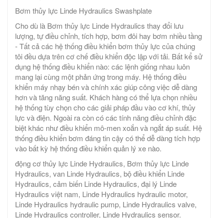
Bơm thủy lực Linde Hydraulics Swashplate
Cho dù là Bơm thủy lực Linde Hydraulics thay đổi lưu
lượng, tự điều chỉnh, tích hợp, bơm đôi hay bơm nhiều tầng
- Tất cả các hệ thống điều khiển bơm thủy lực của chúng
tôi đều dựa trên cơ chế điều khiển độc lập với tải. Bất kể sử
dụng hệ thống điều khiển nào: các lệnh giống nhau luôn
mang lại cùng một phản ứng trong máy. Hệ thống điều
khiển máy nhạy bén và chính xác giúp công việc dễ dàng
hơn và tăng năng suất. Khách hàng có thể lựa chọn nhiều
hệ thống tùy chọn cho các giải pháp đầu vào cơ khí, thủy
lực và điện. Ngoài ra còn có các tính năng điều chỉnh đặc
biệt khác như điều khiển mô-men xoắn và ngắt áp suất. Hệ
thống điều khiển bơm đáng tin cậy có thể dễ dàng tích hợp
vào bất kỳ hệ thống điều khiển quản lý xe nào.
động cơ thủy lực Linde Hydraulics, Bơm thủy lực Linde
Hydraulics, van Linde Hydraulics, bộ điều khiển Linde
Hydraulics, cảm biến Linde Hydraulics, đại lý Linde
Hydraulics việt nam, Linde Hydraulics hydraulic motor,
Linde Hydraulics hydraulic pump, Linde Hydraulics valve,
Linde Hydraulics controller, Linde Hydraulics sensor.