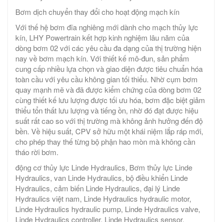
Bơm dịch chuyển thay đổi cho hoạt động mạch kín
Với thế hệ bơm đĩa nghiêng mới dành cho mạch thủy lực
kín, LHY Powertrain kết hợp kinh nghiệm lâu năm của
dòng bơm 02 với các yêu cầu đa dạng của thị trường hiện
nay về bơm mạch kín. Với thiết kế mô-đun, sản phẩm
cung cấp nhiều lựa chọn và giao diện được tiêu chuẩn hóa
toàn cầu với yêu cầu không gian tối thiểu. Nhờ cụm bơm
quay mạnh mẽ và đã được kiểm chứng của dòng bơm 02
cùng thiết kế lưu lượng được tối ưu hóa, bơm đặc biệt giảm
thiểu tổn thất lưu lượng và tiếng ồn, nhờ đó đạt được hiệu
suất rất cao so với thị trường mà không ảnh hưởng đến độ
bền. Về hiệu suất, CPV sở hữu một khái niệm lắp ráp mới,
cho phép thay thế từng bộ phận hao mòn mà không cần
tháo rời bơm.
động cơ thủy lực Linde Hydraulics, Bơm thủy lực Linde
Hydraulics, van Linde Hydraulics, bộ điều khiển Linde
Hydraulics, cảm biến Linde Hydraulics, đại lý Linde
Hydraulics việt nam, Linde Hydraulics hydraulic motor,
Linde Hydraulics hydraulic pump, Linde Hydraulics valve,
Linde Hydraulics controller, Linde Hydraulics sensor.