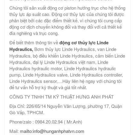
Chúng tôi sản xuất động cơ piston hướng trục cho hệ thống
thủy lực áp suất cao. Động cơ thủy lực của chúng tôi được
phân biệt bởi các đặc điểm thiết kế, vì chúng tôi cung cấp
động cơ dịch chuyển không đổi và thay đổi với cả thiết kế
đĩa nghiêng và trục cong.
Để biết thêm thông tin về
động cơ thủy lực Linde
Hydraulics,
Bơm thủy lực Linde Hydraulics, van Linde
Hydraulics, bộ điều khiển Linde Hydraulics, cảm biến Linde
Hydraulics, đại lý Linde Hydraulics việt nam, Linde
Hydraulics hydraulic motor, Linde Hydraulics hydraulic
pump, Linde Hydraulics valve, Linde Hydraulics controller,
Linde Hydraulics sensor,…Hãy liên hệ ngay với chúng tôi
để tư vấn hỗ trợ kỹ thuật và giá tốt nhất.
CÔNG TY TNHH TM KỸ THUẬT HƯNG ANH PHÁT
Địa Chỉ: 226/65/14 Nguyễn Văn Lượng, phường 17, Quận
Gò Vấp, TPHCM.
Phone/zalo : 0984.20.02.94 ( Mr.Anh)
Mail:
mailto:info@hunganhphatvn.com