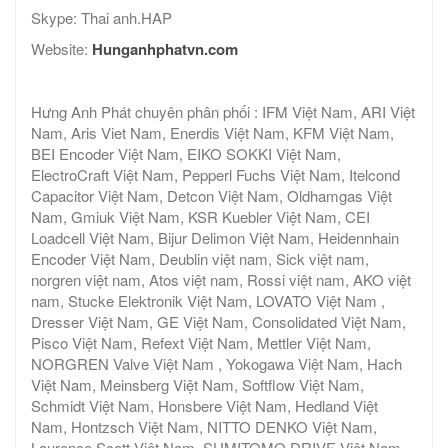
Skype: Thai anh.HAP
Website:
Hunganhphatvn.com
Hưng Anh Phát chuyên phân phối : IFM Việt Nam, ARI Việt
Nam, Aris Viet Nam, Enerdis Việt Nam, KFM Việt Nam,
BEI Encoder Việt Nam, EIKO SOKKI Việt Nam,
ElectroCraft Việt Nam, Pepperl Fuchs Việt Nam, Itelcond
Capacitor Việt Nam, Detcon Việt Nam, Oldhamgas Việt
Nam, Gmiuk Việt Nam, KSR Kuebler Việt Nam, CEI
Loadcell Việt Nam, Bijur Delimon Việt Nam, Heidennhain
Encoder Việt Nam, Deublin việt nam, Sick việt nam,
norgren việt nam, Atos việt nam, Rossi việt nam, AKO việt
nam, Stucke Elektronik Việt Nam, LOVATO Việt Nam ,
Dresser Việt Nam, GE Việt Nam, Consolidated Việt Nam,
Pisco Việt Nam, Refext Việt Nam, Mettler Việt Nam,
NORGREN Valve Việt Nam , Yokogawa Việt Nam, Hach
Việt Nam, Meinsberg Việt Nam, Softflow Việt Nam,
Schmidt Việt Nam, Honsbere Việt Nam, Hedland Việt
Nam, Hontzsch Việt Nam, NITTO DENKO Việt Nam,
Laurence Scott Việt Nam, SUMITOMO DRIVE Việt Nam ,