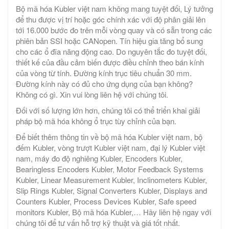
Bộ mã hóa Kubler việt nam không mang tuyệt đối, Lý tưởng
để thu được vị trí hoặc góc chính xác với độ phân giải lên
tới 16.000 bước đo trên mỗi vòng quay và có sẵn trong các
phiên bản SSI hoặc CANopen. Tín hiệu gia tăng bổ sung
cho các ổ đĩa năng động cao. Do nguyên tắc đo tuyệt đối,
thiết kế của đầu cảm biến được điều chỉnh theo bán kính
của vòng từ tính. Đường kính trục tiêu chuẩn 30 mm.
Đường kính này có đủ cho ứng dụng của bạn không?
Không có gì. Xin vui lòng liên hệ với chúng tôi.
Đối với số lượng lớn hơn, chúng tôi có thể triển khai giải
pháp bộ mã hóa không ổ trục tùy chỉnh của bạn.
Để biết thêm thông tin về bộ mã hóa Kubler việt nam, bộ
đếm Kubler, vòng trượt Kubler việt nam, đại lý Kubler việt
nam, máy đo độ nghiêng Kubler, Encoders Kubler,
Bearingless Encoders Kubler, Motor Feedback Systems
Kubler, Linear Measurement Kubler, Inclinometers Kubler,
Slip Rings Kubler, Signal Converters Kubler, Displays and
Counters Kubler, Process Devices Kubler, Safe speed
monitors Kubler, Bộ mã hóa Kubler,… Hãy liên hệ ngay với
chúng tôi để tư vấn hỗ trợ kỹ thuật và giá tốt nhất.