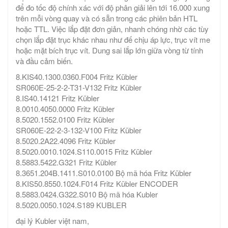
để đo tốc độ chính xác với độ phân giải lên tới 16.000 xung
trên mỗi vòng quay và có sẵn trong các phiên bản HTL
hoặc TTL. Việc lắp đặt đơn giản, nhanh chóng nhờ các tùy
chọn lắp đặt trục khác nhau như đế chịu áp lực, trục vít me
hoặc mặt bích trục vít. Dung sai lắp lớn giữa vòng từ tính
và đầu cảm biến.
8.KIS40.1300.0360.F004 Fritz Kübler
SR060E-25-2-2-T31-V132 Fritz Kübler
8.IS40.14121 Fritz Kübler
8.0010.4050.0000 Fritz Kübler
8.5020.1552.0100 Fritz Kübler
SR060E-22-2-3-132-V100 Fritz Kübler
8.5020.2A22.4096 Fritz Kübler
8.5020.0010.1024.S110.0015 Fritz Kübler
8.5883.5422.G321 Fritz Kübler
8.3651.204B.1411.S010.0100 Bộ mã hóa Fritz Kübler
8.KIS50.8550.1024.F014 Fritz Kübler ENCODER
8.5883.0424.G322.S010 Bộ mã hóa Kubler
8.5020.0050.1024.S189 KUBLER
đại lý Kubler việt nam,