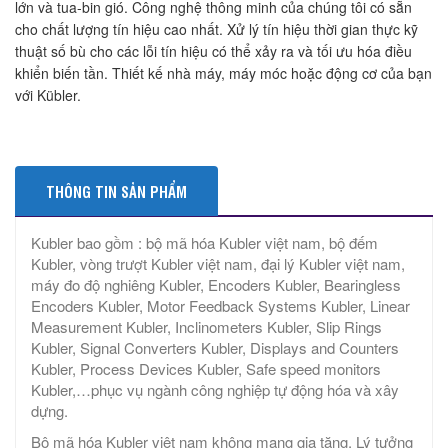
lớn và tua-bin gió. Công nghệ thông minh của chúng tôi có sẵn
cho chất lượng tín hiệu cao nhất. Xử lý tín hiệu thời gian thực kỹ
thuật số bù cho các lỗi tín hiệu có thể xảy ra và tối ưu hóa điều
khiển biến tần. Thiết kế nhà máy, máy móc hoặc động cơ của bạn
với Kübler.
THÔNG TIN SẢN PHẨM
Kubler bao gồm : bộ mã hóa Kubler việt nam, bộ đếm
Kubler, vòng trượt Kubler việt nam, đại lý Kubler việt nam,
máy đo độ nghiêng Kubler, Encoders Kubler, Bearingless
Encoders Kubler, Motor Feedback Systems Kubler, Linear
Measurement Kubler, Inclinometers Kubler, Slip Rings
Kubler, Signal Converters Kubler, Displays and Counters
Kubler, Process Devices Kubler, Safe speed monitors
Kubler,…phục vụ ngành công nghiệp tự động hóa và xây
dựng.
Bộ mã hóa Kubler việt nam không mang gia tăng, Lý tưởng