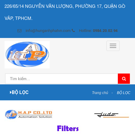
226/65/14 NGUYỄN VĂN LƯỢNG, PHƯỜNG 17, QUẬN GÒ
VÂP, TPHCM.
info@hunganhphatvn.com
Hotline:
0984.20.02.94
Toggle
navigation
BỘ LỌC
Trang chủ
BỘ LỌC