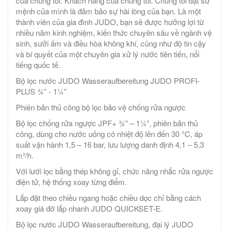
của chúng tôi. Khách hàng của chúng tôi. Chúng tôi đặt sứ
mệnh của mình là đảm bảo sự hài lòng của bạn. Là một
thành viên của gia đình JUDO, bạn sẽ được hưởng lợi từ
nhiều năm kinh nghiệm, kiến ​​thức chuyên sâu về ngành vệ
sinh, sưởi ấm và điều hòa không khí, cũng như độ tin cậy
và bí quyết của một chuyên gia xử lý nước tiên tiến, nổi
tiếng quốc tế.
Bộ lọc nước JUDO Wasseraufbereitung JUDO PROFI-
PLUS ¾” - 1¼”
Phiên bản thủ công bộ lọc bảo vệ chống rửa ngược
Bộ lọc chống rửa ngược JPF+ ¾” – 1¼”, phiên bản thủ
công, dùng cho nước uống có nhiệt độ lên đến 30 °C, áp
suất vận hành 1,5 – 16 bar, lưu lượng danh định 4,1 – 5,3
m³/h.
Với lưới lọc bằng thép không gỉ, chức năng nhắc rửa ngược
điện tử, hệ thống xoay từng điểm.
Lắp đặt theo chiều ngang hoặc chiều dọc chỉ bằng cách
xoay giá đỡ lắp nhanh JUDO QUICKSET-E.
Bộ lọc nước JUDO Wasseraufbereitung, đại lý JUDO