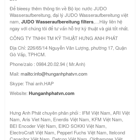
Để bieesy thêm thông tin về Bộ lọc nước JUDO
Wasseraufbereitung, đại lý JUDO Wasseraufbereitung việt
nam,
JUDO Wasseraufbereitung filters
,…Hãy liên hệ
ngay với chúng tôi để tư vấn hỗ trợ kỹ thuật và giá tốt nhất.
CÔNG TY TNHH TM KỸ THUẬT HƯNG ANH PHÁT
Địa Chỉ: 226/65/14 Nguyễn Văn Lượng, phường 17, Quận
Gò Vấp, TPHCM.
Phone/zalo : 0984.20.02.94 ( Mr.Anh)
Mail:
mailto:info@hunganhphatvn.com
Skype: Thai anh.HAP
Website:
Hunganhphatvn.com
Hưng Anh Phát chuyên phân phối : IFM Việt Nam, ARI Việt
Nam, Aris Viet Nam, Enerdis Việt Nam, KFM Việt Nam,
BEI Encoder Việt Nam, EIKO SOKKI Việt Nam,
ElectroCraft Việt Nam, Pepperl Fuchs Việt Nam, Itelcond
Capacitor Việt Nam, Detcon Việt Nam, Oldhamgas Việt