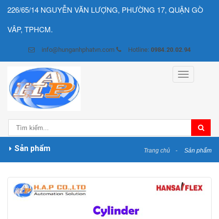
226/65/14 NGUYỄN VĂN LƯỢNG, PHƯỜNG 17, QUẬN GÒ
VÂP, TPHCM.
info@hunganhphatvn.com
Hotline:
0984.20.02.94
Toggle
navigation
Sản phẩm
Trang chủ
Sản phẩm