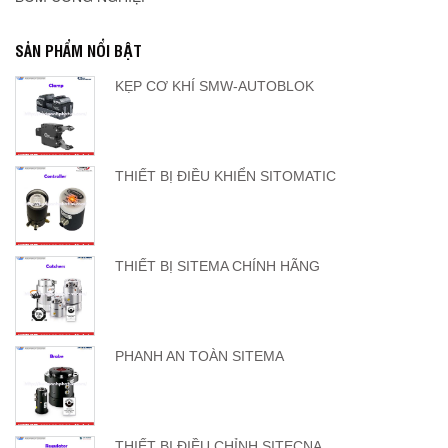
SẢN PHẨM NỔI BẬT
KẸP CƠ KHÍ SMW-AUTOBLOK
THIẾT BỊ ĐIỀU KHIỂN SITOMATIC
THIẾT BỊ SITEMA CHÍNH HÃNG
PHANH AN TOÀN SITEMA
THIẾT BỊ ĐIỀU CHỈNH SITECNA