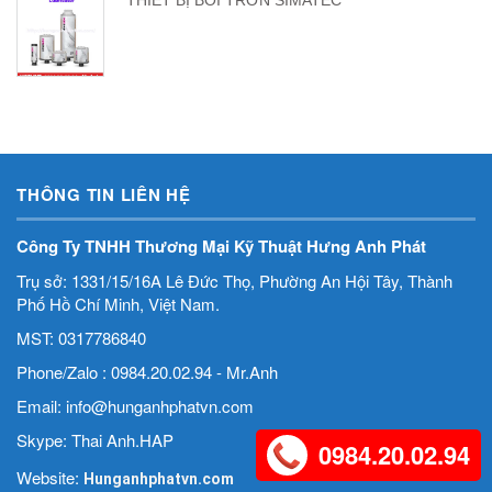
THIẾT BỊ BÔI TRƠN SIMATEC
THÔNG TIN LIÊN HỆ
Công Ty TNHH Thương Mại Kỹ Thuật Hưng Anh Phát
Trụ sở: 1331/15/16A Lê Đức Thọ, Phường An Hội Tây, Thành
Phố Hồ Chí Minh, Việt Nam.
MST: 0317786840
Phone/Zalo : 0984.20.02.94 - Mr.Anh
Email: info@hunganhphatvn.com
Skype: Thai Anh.HAP
0984.20.02.94
Website:
Hunganhphatvn.com