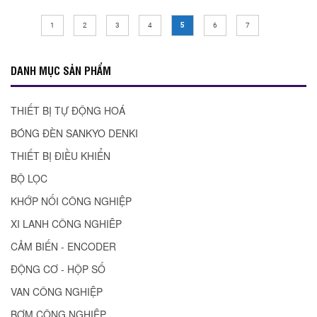
1
2
3
4
5
6
7
DANH MỤC SẢN PHẨM
THIẾT BỊ TỰ ĐỘNG HOÁ
BÓNG ĐÈN SANKYO DENKI
THIẾT BỊ ĐIỀU KHIỂN
BỘ LỌC
KHỚP NỐI CÔNG NGHIỆP
XI LANH CÔNG NGHIÊP
CẢM BIẾN - ENCODER
ĐỘNG CƠ - HỘP SỐ
VAN CÔNG NGHIỆP
BƠM CÔNG NGHIỆP