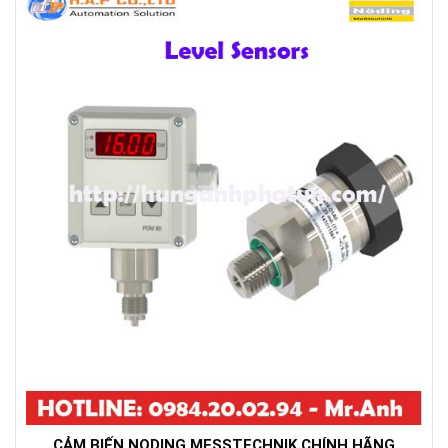
CẢM BIẾN NODING MESSTECHNIK CHÍNH HÃNG